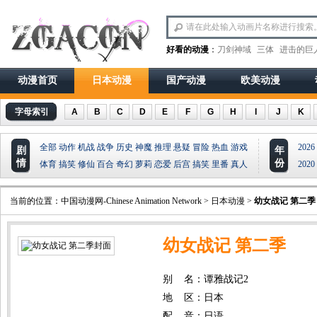
好看的动漫
：
刀剑神域
三体
进击的巨
动漫首页
日本动漫
国产动漫
欧美动漫
字母索引
A
B
C
D
E
F
G
H
I
J
K
全部
动作
机战
战争
历史
神魔
推理
悬疑
冒险
热血
游戏
2026
剧
年
情
份
体育
搞笑
修仙
百合
奇幻
萝莉
恋爱
后宫
搞笑
里番
真人
2020
当前的位置：
中国动漫网-Chinese Animation Network
>
日本动漫
>
幼女战记 第二季
幼女战记 第二季
别 名：谭雅战记2
地 区：日本
配 音：日语