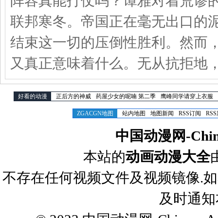
阵容真能打仗吗？谭雅对着荒谬
联邦寒冬。帝国正在毫无出口的
结束这一切的压倒性胜利。然而
又真正意味着什么。无从抗拒地
好看的动漫
正后方的神威
药屋少女的呢喃 第二季
鹰峰同学请穿上衣服
ZGACGN地图
站内地图
地图新闻
RSS订阅
RS
中国动漫网-Chines
本站的
动画动漫大全
不存在任何视频文件及视频镜像.
及时通知