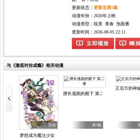
更新状态：
更新至第5集
动漫年份：
2026年上映
动漫类型：
耽美
青春
泡面番
更新时间：2026-08-05 22:11
与《澈底对你成瘾》相关动漫
糖味
正后方的神
擅长逃跑的殿下 第二季
级作弊魔术师冒险记
第6集
完结
第4集
梦想成为魔法少女