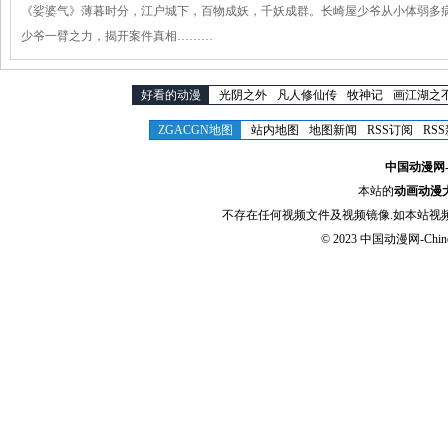
《娑婆气》薄暮时分，江户城下，百物成妖，千妖成群。长崎屋少爷从小体弱多
少爷一臂之力，揭开案件真相………
好看的动漫
光阴之外
凡人修仙传
牧神记
画江湖之
ZGACGN地图
站内地图
地图新闻
RSS订阅
RS
中国动漫网-Chi
本站的
动画动漫
不存在任何视频文件及视频镜像.如本站视
© 2023
中国动漫网-Chinese