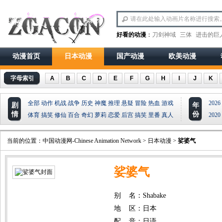
好看的动漫
：
刀剑神域
三体
进击的巨
动漫首页
日本动漫
国产动漫
欧美动漫
字母索引
A
B
C
D
E
F
G
H
I
J
K
全部
动作
机战
战争
历史
神魔
推理
悬疑
冒险
热血
游戏
2026
剧
年
情
份
体育
搞笑
修仙
百合
奇幻
萝莉
恋爱
后宫
搞笑
里番
真人
2020
当前的位置：
中国动漫网-Chinese Animation Network
>
日本动漫
>
娑婆气
娑婆气
别 名：Shabake
地 区：日本
配 音：日语