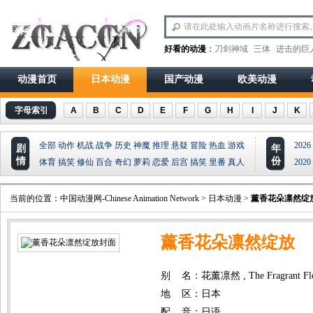
好看的动漫
：
刀剑神域
三体
进击的巨
动漫首页
日本动漫
国产动漫
欧美动漫
字母索引
A
B
C
D
E
F
G
H
I
J
K
全部
动作
机战
战争
历史
神魔
推理
悬疑
冒险
热血
游戏
2026
剧
年
情
份
体育
搞笑
修仙
百合
奇幻
萝莉
恋爱
后宫
搞笑
里番
真人
2020
当前的位置：
中国动漫网-Chinese Animation Network
>
日本动漫
>
薰香花朵凛然绽
薰香花朵凛然绽放
别 名：花薰凛然 , The Fragrant Flowe
地 区：日本
配 音：日语