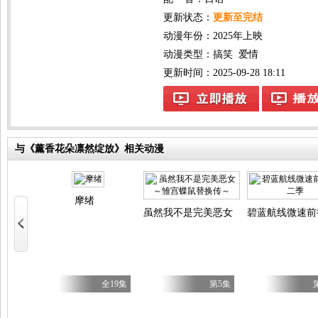
更新状态：
更新至完结
动漫年份：
2025年上映
动漫类型：
搞笑
爱情
更新时间：2025-09-28 18:11
与《薰香花朵凛然绽放》相关动漫
少女！
摩绪
虽然我不是完美恶女～雏宫蝶鼠替换传
碧蓝航线微速前
第28集
全19集
第5集