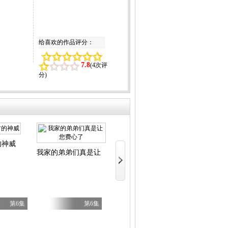
给喜欢的作品评分：
7.8
(
4次评
分
)
的神威
提欧奥特曼
我家的弟弟们真是让您费心了
关于我转生变
第6集
第6集
第6集