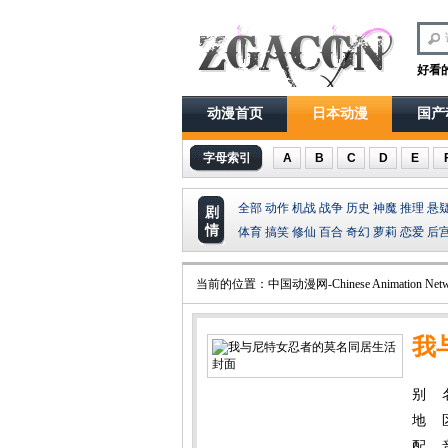
好看
动漫首页
日本动漫
国产
字母索引
A
B
C
D
E
全部
动作
机战
战争
历史
神魔
推理
悬
剧
情
体育
搞笑
修仙
百合
奇幻
萝莉
恋爱
后
当前的位置：
中国动漫网-Chinese Animation Netw
我
别 名：
地 
配 