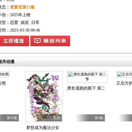
状态：
更新至第13集
年份：
2025年上映
类型：
恋爱
搞笑
日常
：2025-03-30 08:46
相关动漫
松熊
正后方
擅长逃跑的殿下 第二季
记
理员不择手段！第四季
第19集
完结
第4集
梦想成为魔法少女