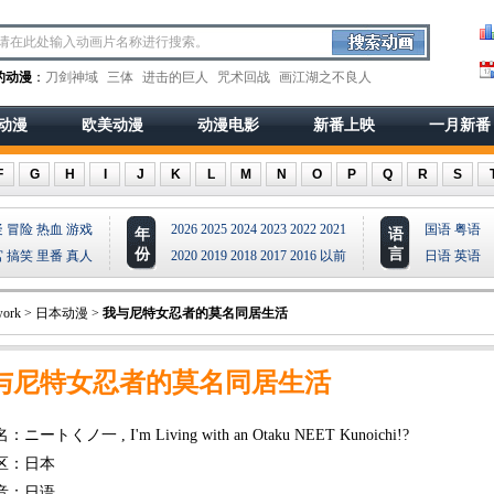
的动漫
：
刀剑神域
三体
进击的巨人
咒术回战
画江湖之不良人
动漫
欧美动漫
动漫电影
新番上映
一月新番
F
G
H
I
J
K
L
M
N
O
P
Q
R
S
疑
冒险
热血
游戏
2026
2025
2024
2023
2022
2021
国语
粤语
年
语
份
言
宫
搞笑
里番
真人
2020
2019
2018
2017
2016
以前
日语
英语
ork
>
日本动漫
>
我与尼特女忍者的莫名同居生活
与尼特女忍者的莫名同居生活
ニートくノ一 , I'm Living with an Otaku NEET Kunoichi!?
区：日本
音：日语