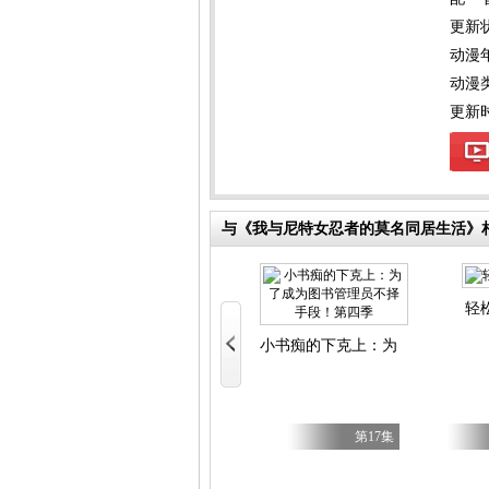
更新
动漫
动漫
更新时间
与《我与尼特女忍者的莫名同居生活》
乌斯之尘
轻
落第贤者的学院无双第二回转生，S等级作弊魔术师冒险
小书痴的下克上：为了成为图书管
第5集
第7集
第17集