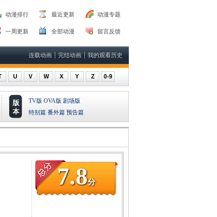
动漫排行
最近更新
动漫专题
一周更新
全部动漫
留言反馈
连载动画
┆
完结动画
┆
我的观看历史
T
U
V
W
X
Y
Z
0-9
TV版
OVA版
剧场版
版
本
特别篇
番外篇
预告篇
7.8
分