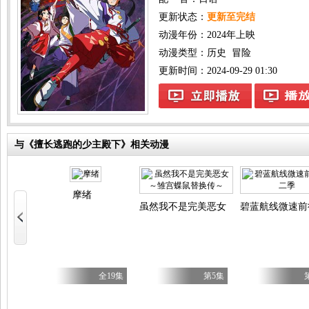
更新状态：
更新至完结
动漫年份：
2024年上映
动漫类型：
历史
冒险
更新时间：2024-09-29 01:30
与《擅长逃跑的少主殿下》相关动漫
少女！
摩绪
虽然我不是完美恶女～雏宫蝶鼠替换传
碧蓝航线微速前
第28集
全19集
第5集