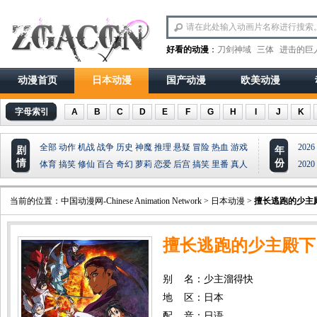
好看的动漫
：
刀剑神域
三体
进击的巨
动漫首页
日本动漫
国产动漫
欧美动漫
字母索引
A
B
C
D
E
F
G
H
I
J
K
全部
动作
机战
战争
历史
神魔
推理
悬疑
冒险
热血
游戏
2026
剧
年
情
份
体育
搞笑
修仙
百合
奇幻
萝莉
恋爱
后宫
搞笑
里番
真人
2020
当前的位置：
中国动漫网-Chinese Animation Network
>
日本动漫
>
擅长逃跑的少主
擅长逃跑的少主殿下
别 名：少主溜得快
地 区：日本
配 音：日语