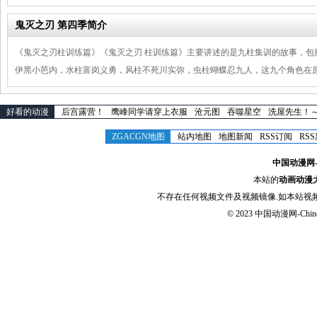
鬼灭之刃 第四季简介
《鬼灭之刃柱训练篇》《鬼灭之刃 柱训练篇》主要讲述的是九柱集训的故事，
伊黑小芭内，水柱富岗义勇，风柱不死川实弥，虫柱蝴蝶忍九人，这九个角色在
好看的动漫
后宫露营！
鹰峰同学请穿上衣服
沧元图
吞噬星空
洗屋先生！
ZGACGN地图
站内地图
地图新闻
RSS订阅
RS
中国动漫网-Chi
本站的
动画动漫
不存在任何视频文件及视频镜像.如本站视
© 2023
中国动漫网-Chinese