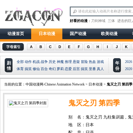
好看的动漫
：
刀剑神域
三体
进击的巨
动漫首页
日本动漫
国产动漫
欧美动漫
字母索引
A
B
C
D
E
F
G
H
I
J
K
全部
动作
机战
战争
历史
神魔
推理
悬疑
冒险
热血
游戏
2026
剧
年
情
份
体育
搞笑
修仙
百合
奇幻
萝莉
恋爱
后宫
搞笑
里番
真人
2020
当前的位置：
中国动漫网-Chinese Animation Network
>
日本动漫
>
鬼灭之刃 第四季
鬼灭之刃 第四季
别 名：鬼灭之刃 九柱集训篇 , 
地 区：日本
配 音：日语