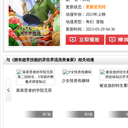
更新状态：
更新至完结
动漫年份：
2023年上映
动漫类型：
奇幻
冒险
更新时间：2023-03-29 04:30
与《拥有超常技能的异世界流浪美食家》相关动漫
es
少女怪兽焦糖味
被追放的转生重
落第贤者的学院无双第二回转生，S等级作弊魔术师冒险记
第17集
第7集
第6集