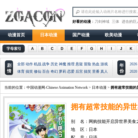
好看的动漫
：
刀剑神域
三体
进击的巨
动漫首页
日本动漫
国产动漫
欧美动漫
字母索引
A
B
C
D
E
F
G
H
I
J
K
全部
动作
机战
战争
历史
神魔
推理
悬疑
冒险
热血
游戏
2026
剧
年
情
份
体育
搞笑
修仙
百合
奇幻
萝莉
恋爱
后宫
搞笑
里番
真人
2020
当前的位置：
中国动漫网-Chinese Animation Network
>
日本动漫
>
拥有超常技能的
拥有超常技能的异世
别 名：网购技能开启异世界美食
地 区：日本
配 音：日语