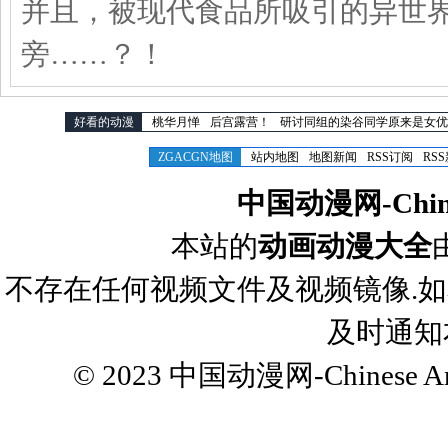
并且，被现代食品所吸引的异世
旁……？！
好看的动漫
桃华月惮
后宫露营！
研讨同组的染谷同学原来是女优
ZGACGN地图
站内地图
地图新闻
RSS订阅
RS
中国动漫网-Chines
本站的
动画动漫大全
不存在任何视频文件及视频镜像.
及时通知
© 2023
中国动漫网-Chinese Ani