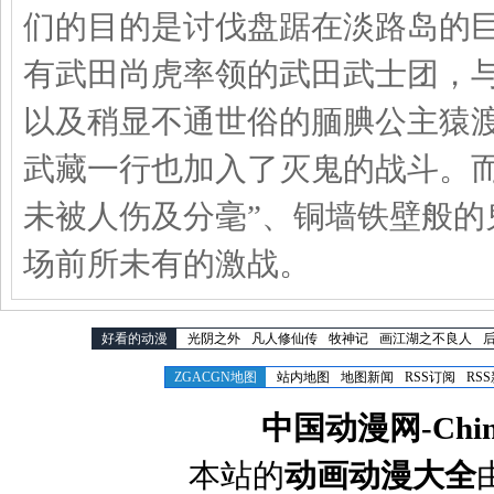
们的目的是讨伐盘踞在淡路岛的巨
有武田尚虎率领的武田武士团，
以及稍显不通世俗的腼腆公主猿
武藏一行也加入了灭鬼的战斗。
未被人伤及分毫”、铜墙铁壁般
场前所未有的激战。
好看的动漫
光阴之外
凡人修仙传
牧神记
画江湖之不良人
ZGACGN地图
站内地图
地图新闻
RSS订阅
RS
中国动漫网-Chines
本站的
动画动漫大全