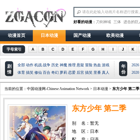
好看的动漫
：
刀剑神域
三体
进击的巨
动漫首页
日本动漫
国产动漫
欧美动漫
字母索引
A
B
C
D
E
F
G
H
I
J
K
全部
动作
机战
战争
历史
神魔
推理
悬疑
冒险
热血
游戏
2026
剧
年
情
份
体育
搞笑
修仙
百合
奇幻
萝莉
恋爱
后宫
搞笑
里番
真人
2020
当前的位置：
中国动漫网-Chinese Animation Network
>
日本动漫
>
东方少年 第二季
东方少年 第二季
别 名：暂无
地 区：日本
配 音：日语