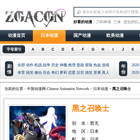
好看的动漫
：
刀剑神域
三体
进击的巨
动漫首页
日本动漫
国产动漫
欧美动漫
字母索引
A
B
C
D
E
F
G
H
I
J
K
全部
动作
机战
战争
历史
神魔
推理
悬疑
冒险
热血
游戏
2026
剧
年
情
份
体育
搞笑
修仙
百合
奇幻
萝莉
恋爱
后宫
搞笑
里番
真人
2020
当前的位置：
中国动漫网-Chinese Animation Network
>
日本动漫
>
黑之召唤士
黑之召唤士
别 名：暂无
地 区：日本
配 音：日语