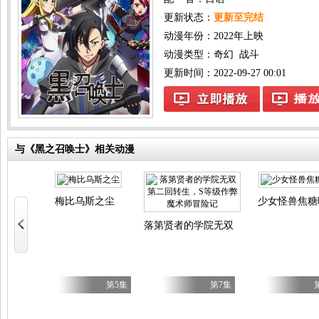
更新状态：
更新至完结
动漫年份：
2022年上映
动漫类型：
奇幻
战斗
更新时间：2022-09-27 00:01
与《黑之召唤士》相关动漫
es
梅比乌斯之尘
少女怪兽焦糖
落第贤者的学院无双第二回转生，S等
第17集
第5集
第7集