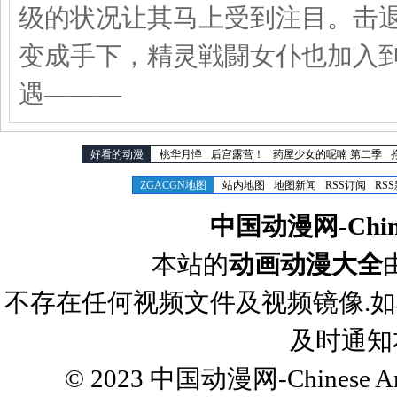
级的状况让其马上受到注目。击
变成手下，精灵戦闘女仆也加入
遇―――
好看的动漫
桃华月惮
后宫露营！
药屋少女的呢喃 第二季
ZGACGN地图
站内地图
地图新闻
RSS订阅
RS
中国动漫网-Chines
本站的
动画动漫大全
不存在任何视频文件及视频镜像.
及时通知
© 2023
中国动漫网-Chinese Ani