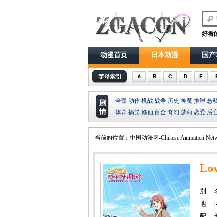
好看
动漫首页
日本动漫
国产
字母索引
A
B
C
D
E
全部
动作
机战
战争
历史
神魔
推理
悬
剧
情
体育
搞笑
修仙
百合
奇幻
萝莉
恋爱
后
当前的位置：
中国动漫网-Chinese Animation Netw
Lo
别 
地 
配 