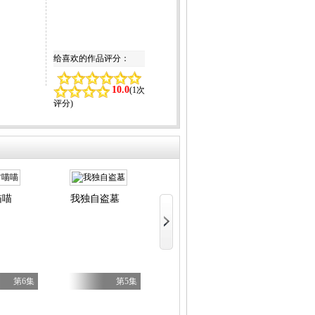
给喜欢的作品评分：
10.0
(
1次
评分
)
喵喵
我独自盗墓
LV999的
BanG Dream! YUME∞MITA
无双
第6集
第5集
第8集