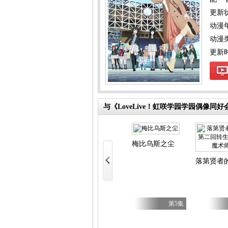
更新
动漫
动漫
更新时间
与《LoveLive！虹咲学园学园偶像同好会
Candy Caries
少女 第二季
梅比乌斯之尘
好 第二季
落第贤者
第7集
第17集
第5集