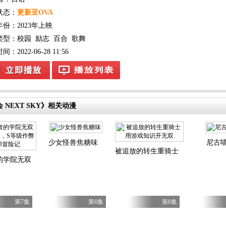
状态：
更新至OVA
年份：
2023年上映
类型：
校园
励志
百合
歌舞
：2022-06-28 11:56
 NEXT SKY》相关动漫
少女怪兽焦糖味
尼古
被追放的转生重骑士用游戏知识开
的学院无双第二回转生，S等级作弊魔术师冒险记
第7集
第6集
第6集