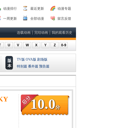
动漫排行
最近更新
动漫专题
一周更新
全部动漫
留言反馈
连载动画
┆
完结动画
┆
我的观看历史
T
U
V
W
X
Y
Z
0-9
TV版
OVA版
剧场版
版
本
特别篇
番外篇
预告篇
KY
10.0
分