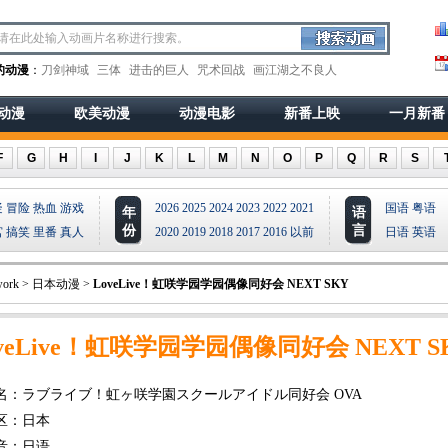
的动漫
：
刀剑神域
三体
进击的巨人
咒术回战
画江湖之不良人
动漫
欧美动漫
动漫电影
新番上映
一月新番
F
G
H
I
J
K
L
M
N
O
P
Q
R
S
疑
冒险
热血
游戏
2026
2025
2024
2023
2022
2021
国语
粤语
年
语
份
言
宫
搞笑
里番
真人
2020
2019
2018
2017
2016
以前
日语
英语
ork
>
日本动漫
>
LoveLive！虹咲学园学园偶像同好会 NEXT SKY
veLive！虹咲学园学园偶像同好会 NEXT S
名：ラブライブ！虹ヶ咲学園スクールアイドル同好会 OVA
区：日本
音：日语