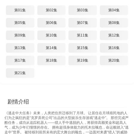
第01集
第02集
第03集
第04集
第05集
第06集
第07集
第08集
第09集
第10集
第11集
第12集
第13集
第14集
第15集
第16集
第17集
第18集
第19集
第20集
第21集
剧情介绍
《逃走中大任务》未来，人类把住所迁移到了月球。 让居住在月球殖民地的人
们为之疯狂的是“克罗弄死公司”出品的大型娱乐生存游戏“逃走中”。 那些完成严
酷任务，成功从追踪机器人——猎人手中逃脱的人，将获得高额奖金和超高人
气，成为少年们憧憬的存在。 拥有超强身体能力的托木拉颯也，命运般踏入“逃
走中”世界。 被转移到前所未有的宏大舞台的颯也，一边面对来袭“猎人”的威胁