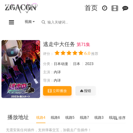
首页
视频
逃走中大任务
第71集
6.0
评分：
推荐
分类：
日本动漫
日本
2023
主演：
内详
导演：
内详
立即播放
报错
播放地址
线路4
线路6
线路5
线路7
线路3
线路2
线路1
排序
无需安装任何插件，支持弹幕交互，加载去广告插件！