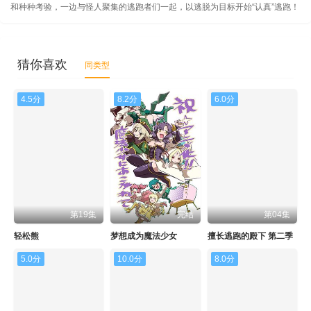
和种种考验，一边与怪人聚集的逃跑者们一起，以逃脱为目标开始“认真”逃跑！
猜你喜欢
同类型
4.5分
8.2分
6.0分
第19集
完结
第04集
轻松熊
梦想成为魔法少女
擅长逃跑的殿下 第二季
5.0分
10.0分
8.0分