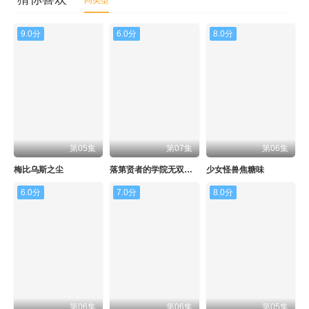
同类型
9.0分
6.0分
8.0分
第05集
第07集
第06集
梅比乌斯之尘
落第贤者的学院无双第二回转生，S等级作弊魔术师冒险记
少女怪兽焦糖味
6.0分
7.0分
8.0分
第06集
第06集
第05集