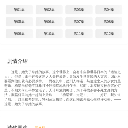
第01集
第02集
第03集
第04集
第05集
第06集
第07集
第08集
第09集
第10集
第11集
第12集
剧情介绍
――这是，她为了杀她的故事。这个世界上，会有来自异世界日本的『迷途之
人』。但是，由于过去迷途之人失控暴走，导致发生世界级的大灾害，因此只
要看到他们就有必要杀掉。 而在其中，处刑人梅诺，与迷途之人的少女灯里
邂逅。梅诺虽然毫不犹豫且冷静彻底地执行任务。然而，本应确实被杀害的灯
里，不知为何却平静复活了。无计可施的梅诺，为了寻找杀害不死之身的方
法，欺骗灯里与她一起踏上旅途……「梅诺酱～走吧！」「……好好。我知道
了啦。」灯里很奇妙地，特别亲近梅诺，而这让梅诺开始心生些许动摇。――
这是，她为了杀她的故事。
猜你喜欢