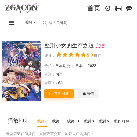
首页
视频
处刑少女的生存之道
完结
8.0
评分：
推荐
分类：
日本动漫
日本
2022
主演：
内详
导演：
内详
立即播放
报错
播放地址
线路7
线路9
线路10
线路8
线路5
线路6
线路
排序
无需安装任何插件，支持弹幕交互，加载去广告插件！