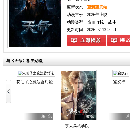
更新状态：
更新至完结
动漫年份：
2026年上映
动漫类型：
热血
科幻
战斗
更新时间：2026-07-13 20:21
与《天命》相关动漫
花仙子之魔法香对论
盗妖行
第80集
第20集
第5集
第
唐三 动态漫画
东大高武学院