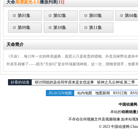
天命
高清蓝光-LX
播放列表
[11]
第01集
第02集
第03集
第04集
第09集
第10集
第11集
天命简介
《天命》...每12年一次的终焉盛典，底层人只是权贵的猎物。外卖员林野在虐杀
外卖车就够了——因为“天命02”是全环域最强神装。这一次，猎物变猎手，他要
好看的动漫
研讨同组的染谷同学原来是女优这事
斩神之凡尘神域 第二季
ZGACGN地图
站内地图
地图新闻
RSS订阅
RS
中国动漫网-Chi
本站的
动画动漫
不存在任何视频文件及视频镜像.如本站视
© 2023
中国动漫网-Chinese