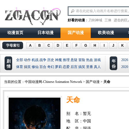
好看的动漫
：
刀剑神域
三体
进击的巨
动漫首页
日本动漫
国产动漫
欧美动漫
字母索引
A
B
C
D
E
F
G
H
I
J
K
全部
动作
机战
战争
历史
神魔
推理
悬疑
冒险
热血
游戏
2026
剧
年
情
份
体育
搞笑
修仙
百合
奇幻
萝莉
恋爱
后宫
搞笑
里番
真人
2020
当前的位置：
中国动漫网-Chinese Animation Network
>
国产动漫
>
天命
天命
别 名：暂无
地 区：中国
配 音：国语