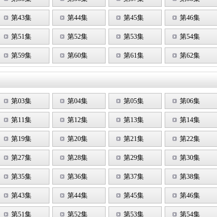
第115集
第116集
第117集
第118集
第43集
第44集
第45集
第46集
第123集
第124集
第125集
第126集
第51集
第52集
第53集
第54集
第131集
第132集
第133集
第134集
第59集
第60集
第61集
第62集
第139集
第140集
第141集
第142集
第67集
第68集
第69集
第70集
第147集
第148集
第149集
第150集
第75集
第76集
第77集
第78集
第03集
第04集
第05集
第06集
第155集
第156集
第157集
第158集
第83集
第84集
第85集
第86集
第11集
第12集
第13集
第14集
第163集
第164集
第165集
第91集
第92集
第93集
第94集
第19集
第20集
第21集
第22集
第99集
第100集
第101集
第102集
第27集
第28集
第29集
第30集
第107集
第108集
第109集
第110集
第35集
第36集
第37集
第38集
第115集
第116集
第117集
第118集
第43集
第44集
第45集
第46集
第123集
第124集
第125集
第126集
第51集
第52集
第53集
第54集