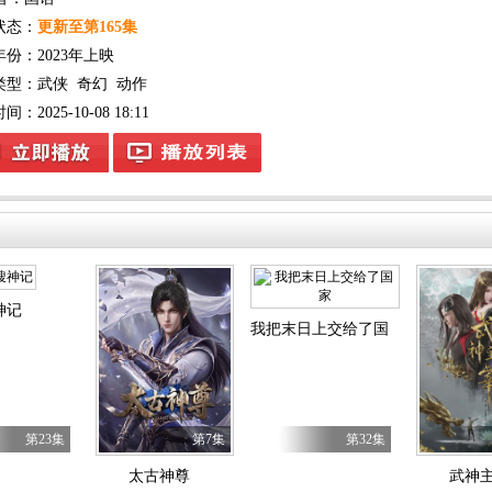
状态：
更新至第165集
年份：
2023年上映
类型：
武侠
奇幻
动作
：2025-10-08 18:11
神记
我把末日上交给了国家
第23集
第7集
第32集
太古神尊
武神