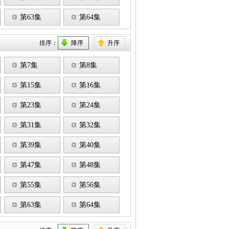
第135集
第136集
第63集
第64集
第143集
第144集
第71集
第72集
排序：
降序
升序
第151集
第152集
第79集
第80集
第7集
第8集
第159集
第160集
第87集
第88集
第15集
第16集
第95集
第96集
第23集
第24集
第103集
第104集
第31集
第32集
第111集
第112集
第39集
第40集
第119集
第120集
第47集
第48集
第127集
第128集
第55集
第56集
第135集
第136集
第63集
第64集
第143集
第144集
第71集
第72集