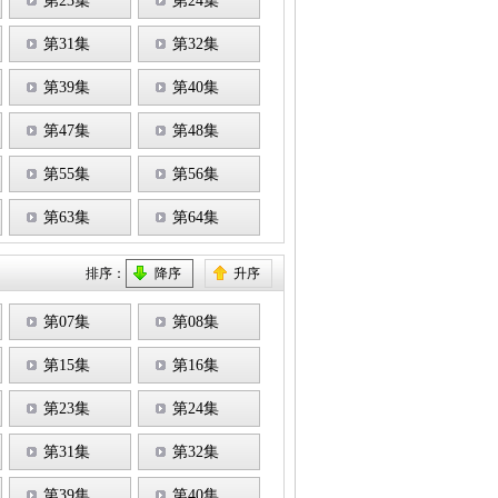
第23集
第24集
第103集
第104集
第31集
第32集
第111集
第112集
第39集
第40集
第119集
第120集
第47集
第48集
第127集
第128集
第55集
第56集
第135集
第136集
第63集
第64集
第143集
第144集
第71集
第72集
排序：
降序
升序
第151集
第152集
第79集
第80集
第07集
第08集
第159集
第160集
第87集
第88集
第15集
第16集
第95集
第96集
第23集
第24集
第103集
第104集
第31集
第32集
第111集
第112集
第39集
第40集