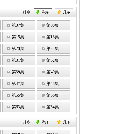
排序：
降序
升序
第07集
第08集
第15集
第16集
第23集
第24集
第31集
第32集
第39集
第40集
第47集
第48集
第55集
第56集
第63集
第64集
第71集
第72集
排序：
降序
升序
第79集
第80集