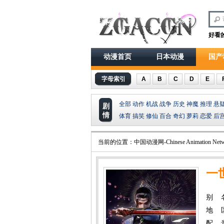
好看
动漫首页
日本动漫
国产
字母索引
A
B
C
D
E
全部
动作
机战
战争
历史
神魔
推理
悬
剧
情
体育
搞笑
修仙
百合
奇幻
萝莉
恋爱
后
当前的位置：
中国动漫网-Chinese Animation Netw
一
别 
地 
配 