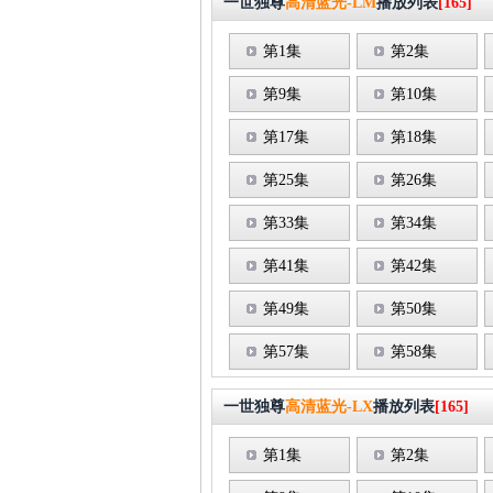
一世独尊
高清蓝光-LM
播放列表
[165]
第145集
第146集
第73集
第74集
第1集
第2集
第153集
第154集
第81集
第82集
第9集
第10集
第161集
第162集
第89集
第90集
第17集
第18集
第97集
第98集
第25集
第26集
第105集
第106集
第33集
第34集
第113集
第114集
第41集
第42集
第121集
第122集
第49集
第50集
第129集
第130集
第57集
第58集
第137集
第138集
第65集
第66集
一世独尊
高清蓝光-LX
播放列表
[165]
第145集
第146集
第73集
第74集
第1集
第2集
第153集
第154集
第81集
第82集