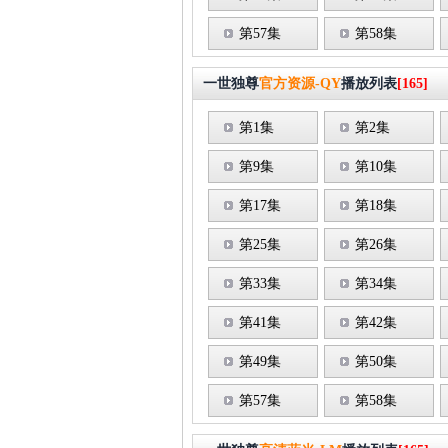
第129集
第130集
第57集
第58集
第137集
第138集
第65集
第66集
一世独尊
官方资源-QY
播放列表
[165]
第145集
第146集
第73集
第74集
第1集
第2集
第153集
第154集
第81集
第82集
第9集
第10集
第161集
第162集
第89集
第90集
第17集
第18集
第97集
第98集
第25集
第26集
第105集
第106集
第33集
第34集
第113集
第114集
第41集
第42集
第121集
第122集
第49集
第50集
第129集
第130集
第57集
第58集
第137集
第138集
第65集
第66集