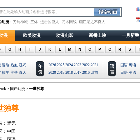
的动漫
：
刀剑神域
三体
进击的巨人
咒术回战
画江湖之不良人
动漫
欧美动漫
动漫电影
新番上映
一月新番
F
G
H
I
J
K
L
M
N
O
P
Q
R
S
疑
冒险
热血
游戏
2026
2025
2024
2023
2022
2021
国语
粤语
年
语
份
言
宫
搞笑
里番
真人
2020
2019
2018
2017
2016
以前
日语
英语
ork
>
国产动漫
>
一世独尊
世独尊
名：暂无
区：中国
音：国语