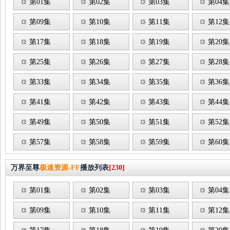
第01集
第02集
第03集
第04集
第81集
第82集
第83集
第84集
第09集
第10集
第11集
第12集
第89集
第90集
第91集
第92集
第17集
第18集
第19集
第20集
第97集
第98集
第99集
第100
第25集
第26集
第27集
第28集
第105集
第106集
第107集
第108
第33集
第34集
第35集
第36集
第113集
第114集
第115集
第116
第41集
第42集
第43集
第44集
第121集
第122集
第123集
第124
第49集
第50集
第51集
第52集
第129集
第130集
第131集
第132
第57集
第58集
第59集
第60集
第137集
第138集
第139集
第140
第65集
第66集
第67集
第68集
万界至尊
极速资源-FF
播放列表
[230]
第145集
第146集
第147集
第148
第73集
第74集
第75集
第76集
第01集
第02集
第03集
第04集
第153集
第154集
第155集
第156
第81集
第82集
第83集
第84集
第09集
第10集
第11集
第12集
第161集
第162集
第163集
第164
第89集
第90集
第91集
第92集