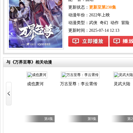
更新状态：
更新至第230集
动漫年份：
2022年上映
动漫类型：
武侠
奇幻
动作
冒险
更新时间：2025-07-14 12:13
与《万界至尊》相关动漫
成也萧河
万古至尊：李云霄传
灵武大陆
第23集
第4集
第9集
第2