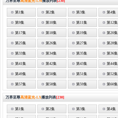
万界至尊
高清蓝光-LM
播放列表
[230]
第145集
第146集
第147集
第148
第73集
第74集
第75集
第76集
第225集
第226集
第227集
第228
第1集
第2集
第3集
第4集
第153集
第154集
第155集
第156
第81集
第82集
第83集
第84集
第9集
第10集
第11集
第12集
第161集
第162集
第163集
第164
第89集
第90集
第91集
第92集
第17集
第18集
第19集
第20集
第169集
第170集
第171集
第172
第97集
第98集
第99集
第100
第25集
第26集
第27集
第28集
第177集
第178集
第179集
第180
第105集
第106集
第107集
第108
第33集
第34集
第35集
第36集
第185集
第186集
第187集
第188
第113集
第114集
第115集
第116
第41集
第42集
第43集
第44集
第193集
第194集
第195集
第196
第121集
第122集
第123集
第124
第49集
第50集
第51集
第52集
第201集
第202集
第203集
第204
第129集
第130集
第131集
第132
第57集
第58集
第59集
第60集
第209集
第210集
第211集
第212
第137集
第138集
第139集
第140
第65集
第66集
第67集
第68集
第217集
第218集
第219集
第220
万界至尊
高清蓝光-LX
播放列表
[230]
第145集
第146集
第147集
第148
第73集
第74集
第75集
第76集
第225集
第226集
第227集
第228
第1集
第2集
第3集
第4集
第153集
第154集
第155集
第156
第81集
第82集
第83集
第84集