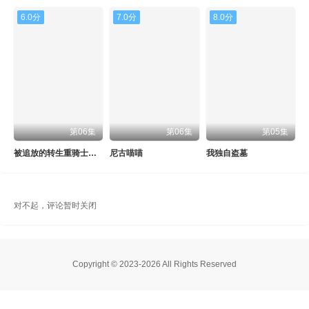
6.0分
7.0分
8.0分
第06集
第06集
第05集
被追放的转生重骑士用游戏知识开无双
尼古喵喵
我独自盗墓
对不起，评论暂时关闭
Copyright © 2023-2026 All Rights Reserved