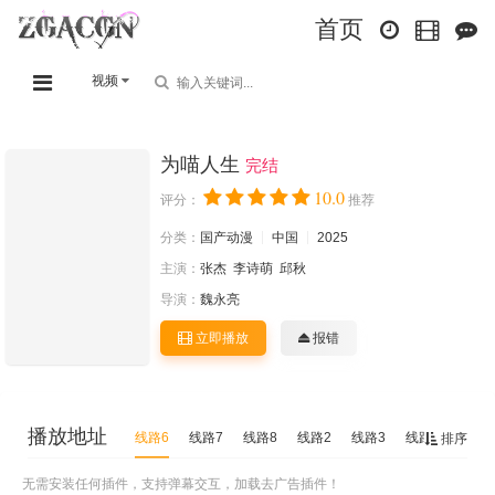
首页
视频
为喵人生
完结
10.0
评分：
推荐
分类：
国产动漫
中国
2025
主演：
张杰
李诗萌
邱秋
导演：
魏永亮
立即播放
报错
播放地址
线路6
线路7
线路8
线路2
线路3
线路1
线路5
排序
无需安装任何插件，支持弹幕交互，加载去广告插件！