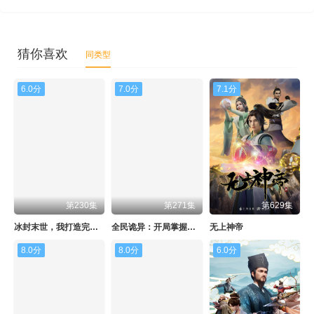
猜你喜欢
同类型
6.0分
7.0分
7.1分
第230集
第271集
第629集
冰封末世，我打造完美领地 动态漫画
全民诡异：开局掌握零元购 动态漫画
无上神帝
8.0分
8.0分
6.0分