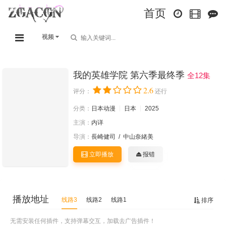
首页
视频
我的英雄学院 第六季最终季
全12集
2.6
评分：
还行
分类：
日本动漫
日本
2025
主演：
内详
导演：
長崎健司
/
中山奈緒美
立即播放
报错
播放地址
线路3
线路2
线路1
排序
无需安装任何插件，支持弹幕交互，加载去广告插件！