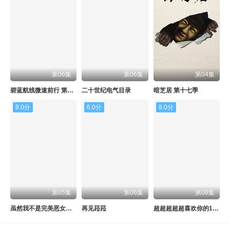
第06集
第06集
第04集
碧蓝航线微速前行 第二季
二十世纪电气目录
暗芝居 第十七季
8.0分
6.0分
8.0分
第05集
第06集
第06集
虽然我不是完美恶女～雏宫蝶鼠替换传～
再见菈菈
超超超超超喜欢你的100个女朋友 第三季