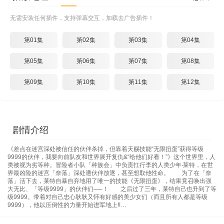
无需安装任何插件，支持弹幕交互，加载去广告插件！
第01集
第02集
第03集
第04集
第05集
第06集
第07集
第08集
第09集
第10集
第11集
第12集
剧情介绍
《差点在迷宫深处被信任的伙伴杀掉，但靠着天赐技能“无限扭蛋”获得等级
9999的伙伴，我要向前队友和世界展开复仇&“给他们好看！”》这个世界里，人
类被视为劣等种。冒险者小队「种族会」中负责扛行李的人类少年‧莱特，在世
界最凶险的迷宫「奈落」深处遭伙伴放逐，甚至想取他性命。 为了在「奈
落」活下去，莱特自暴自弃地用了唯一的技能《无限扭蛋》，结果竟召唤出强
大无比、「等级9999」的伙伴们──！ 之后过了三年，莱特自己也升到了等
级9999。带着对自己忠心耿耿又怀有好感的美少女们（而且所有人都是等级
9999），他以压倒性的力量开始进军地上!!…