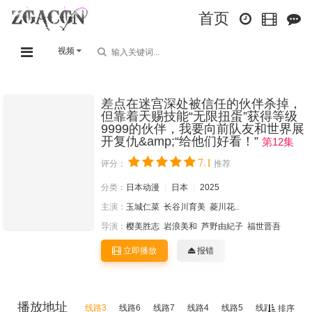
首页
视频
差点在迷宫深处被信任的伙伴杀掉，
但靠着天赐技能“无限扭蛋”获得等级
9999的伙伴，我要向前队友和世界展
开复仇&amp;“给他们好看！”
第12集
7.1
评分：
推荐
分类：
日本动漫
日本
2025
主演：
玉城仁菜
长谷川育美
菱川花..
导演：
樱美胜志
岩浪美和
芦野由紀子
福世晋吾
立即播放
报错
播放地址
线路3
线路6
线路7
线路4
线路5
线路2
线路1
排序