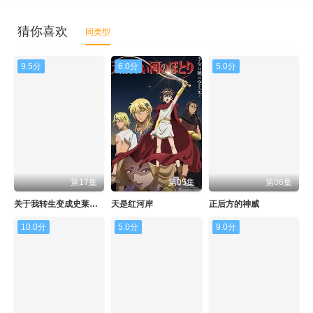
猜你喜欢
同类型
9.5分
6.0分
5.0分
第17集
第05集
第06集
关于我转生变成史莱姆这档事 第四季
天是红河岸
正后方的神威
10.0分
5.0分
9.0分