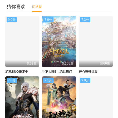
猜你喜欢
同类型
9.0分
7.6分
7.3分
第09集
第165集
第66集
游戏BUG修复中
斗罗大陆2：绝世唐门
开心锤锤世界
7.0分
7.1分
9.0分