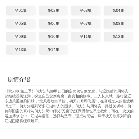
第01集
第02集
第03集
第04集
第05集
第06集
第07集
第08集
第09集
第10集
第11集
第12集
第13集
第14集
剧情介绍
《枕刀歌 第三季》何方知与卸甲归田的定武侯告别之后，与退隐后的周骆宾一
起继续游历江湖，探查自己父亲贪腐一案真相的故事。二人从京城一路行至辽
东边关重镇蓟阳城，“北风卷地白草折，胡天八月即飞雪”，在幕后之人的推波助
澜之下，何方知遭到诸多江湖中人的围杀。何方知与周骆宾一路过关斩将，何
侍郎旧案的真相与何方知蜀中师父“刀魔”的江湖恩怨也呼之欲出，而在一次次的
浴血搏杀之中，江湖与庙堂，选择与坚守，理想与阴谋，属于枕刀歌系列IP的
江湖图谱将缓缓展开。…