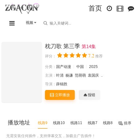
首页
视频
枕刀歌 第三季
第14集
7.2
评分：
推荐
分类：
国产动漫
中国
2025
主演：
叶清
杨谦
范萌萌
袁国庆
..
导演：
薛锦胜
立即播放
报错
播放地址
线路9
线路10
线路11
线路7
线路8
线路5
线
排序
无需安装任何插件，支持弹幕交互，加载去广告插件！