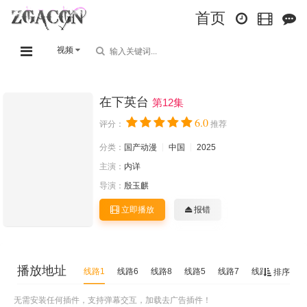
首页
视频
在下英台
第12集
6.0
评分：
推荐
分类：
国产动漫
中国
2025
主演：
内详
导演：
殷玉麒
立即播放
报错
播放地址
线路1
线路6
线路8
线路5
线路7
线路2
线路4
排序
无需安装任何插件，支持弹幕交互，加载去广告插件！