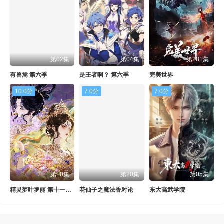
第02集
第04集
第281集
有兽焉 第六季
是王者啊？ 第六季
完美世界
10.0分
7.0分
7.0分
第10集
第20集
第05集
精灵梦叶罗丽 第十一季（下）
花仙子之魔法香对论
东大高武学院