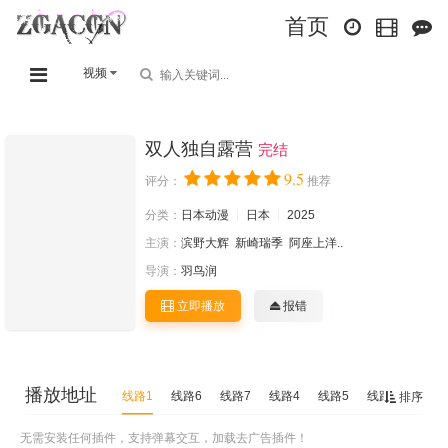
首页
视频
双人独自露营
完结
9.5
评分：
推荐
分类：
日本动漫
日本
2025
主演：
滨野大辉
新崎瑞季
阿座上洋..
导演：
羽鸟润
立即播放
报错
播放地址
线路1
线路6
线路7
线路4
线路5
线路3
线路2
排序
无需安装任何插件，支持弹幕交互，加载去广告插件！