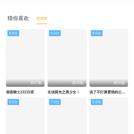
猜你喜欢
同类型
9.8分
6.0分
8.0分
第47集
第28集
第06集
假面骑士ZZZ日语
名侦探光之美少女！
说了不打算爱我的公爵继承人，不知为何对我宠爱有加
8.0分
7.0分
5.0分