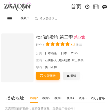
首页
视频
杜鹃的婚约 第二季
第12集
8.5
评分：
推荐
分类：
日本动漫
日本
2025
主演：
石川界人
鬼头明里
东山奈央..
导演：
菱田正和
立即播放
报错
播放地址
线路2
线路5
线路6
线路4
线路3
线路1
排序
无需安装任何插件，支持弹幕交互，加载去广告插件！