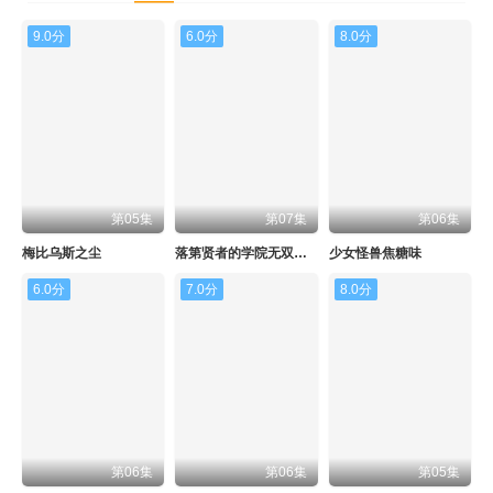
9.0分
6.0分
8.0分
第05集
第07集
第06集
梅比乌斯之尘
落第贤者的学院无双第二回转生，S等级作弊魔术师冒险记
少女怪兽焦糖味
6.0分
7.0分
8.0分
第06集
第06集
第05集