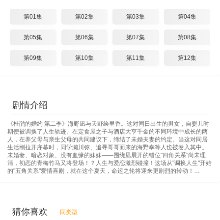
第01集
第02集
第03集
第04集
第05集
第06集
第07集
第08集
第09集
第10集
第11集
第12集
剧情介绍
《杜鹃的婚约 第二季》海野凪与天野绘里香。这对同日出生的男女，自婴儿时
期便被调换了人生轨迹。在定食屋之子与酒店大亨千金的不同环境中成长的两
人，在养父母与亲生父母的共同建议下，缔结了未婚夫妻的约定。当这对同居
生活刚拉开序幕时，同学濑川弥、追寻哥哥而来的海野幸等人也被卷入其中。
未婚妻、暗恋对象、没有血缘的妹妹——围绕凪展开的错位"四角关系"尚未理
清，初恋的青梅竹马又将登场！？人生与爱恋激烈碰撞！这场从"调换人生"开始
的"五角关系"爱情喜剧，就在这个夏天，命运之轮将迎来更剧烈的转动！…
猜你喜欢
同类型