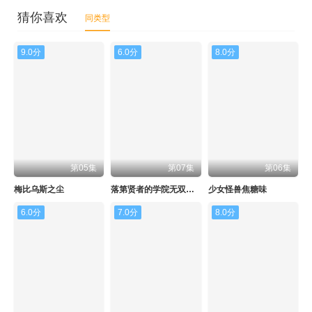
猜你喜欢
同类型
9.0分
6.0分
8.0分
第05集
第07集
第06集
梅比乌斯之尘
落第贤者的学院无双第二回转生，S等级作弊魔术师冒险记
少女怪兽焦糖味
6.0分
7.0分
8.0分