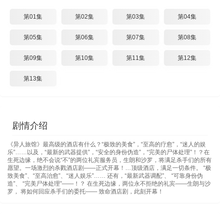
第01集
第02集
第03集
第04集
第05集
第06集
第07集
第08集
第09集
第10集
第11集
第12集
第13集
剧情介绍
《异人旅馆》最高级的酒店有什么？“极致的美食”，“至高的疗愈”，“迷人的娱
乐”……以及，“最新的武器提供”，“安全的身份伪造”，“完美的尸体处理”！？在
生死边缘，绝不会说“不”的两位礼宾服务员，生朗和沙罗，将满足杀手们的所有
愿望。一场激烈的杀戮酒店剧——正式开幕！…顶级酒店，满足一切条件。 “极
致美食”、“至高治愈”、“迷人娱乐”…… 还有，“最新武器调配”、 “可靠身份伪
造”、 “完美尸体处理”——！？ 在生死边缘，两位永不拒绝的礼宾——生朗与沙
罗， 将如何回应杀手们的委托—— 致命酒店剧，此刻开幕！