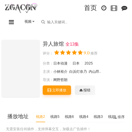
首页
视频
异人旅馆
全13集
9.0
评分：
推荐
分类：
日本动漫
日本
2025
主演：
小林裕介
白浜灯奈乃
内山昂..
导演：
网野哲朗
立即播放
报错
播放地址
线路2
线路5
线路6
线路4
线路3
线路1
排序
无需安装任何插件，支持弹幕交互，加载去广告插件！