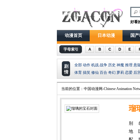
好看
动漫首页
日本动漫
国产
字母索引
A
B
C
D
E
全部
动作
机战
战争
历史
神魔
推理
悬
剧
情
体育
搞笑
修仙
百合
奇幻
萝莉
恋爱
后
当前的位置：
中国动漫网-Chinese Animation Netw
瑠
别 
地 
配 