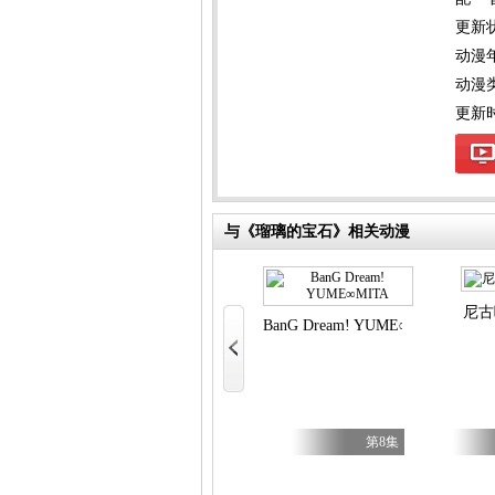
更新
动漫
动漫
更新时间
与《瑠璃的宝石》相关动漫
澈底对你成瘾
尼古
BanG Dream! YUME∞MITA
第5集
第5集
第8集
我的继母与继姐