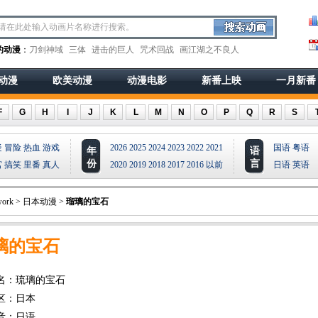
的动漫
：
刀剑神域
三体
进击的巨人
咒术回战
画江湖之不良人
动漫
欧美动漫
动漫电影
新番上映
一月新番
F
G
H
I
J
K
L
M
N
O
P
Q
R
S
疑
冒险
热血
游戏
2026
2025
2024
2023
2022
2021
国语
粤语
年
语
份
言
宫
搞笑
里番
真人
2020
2019
2018
2017
2016
以前
日语
英语
ork
>
日本动漫
>
瑠璃的宝石
璃的宝石
名：琉璃的宝石
区：日本
音：日语