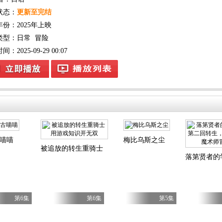
状态：
更新至完结
年份：
2025年上映
类型：
日常
冒险
：2025-09-29 00:07
喵喵
梅比乌斯之尘
被追放的转生重骑士用游戏知识开无双
落第贤者的
第6集
第6集
第5集