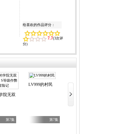
给喜欢的作品评分：
7.7
(
3次评
分
)
LV999的村民
文豪野犬汪！ 第二季
令和的斑
学院无双第二回转生，S等级作弊魔术师冒险记
第7集
第7集
第6集