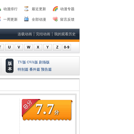
动漫排行
最近更新
动漫专题
一周更新
全部动漫
留言反馈
连载动画
┆
完结动画
┆
我的观看历史
T
U
V
W
X
Y
Z
0-9
TV版
OVA版
剧场版
版
本
特别篇
番外篇
预告篇
7.7
分