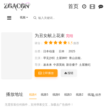
首页
视频
为丑女献上花束
完结
8.5
评分：
推荐
分类：
日本动漫
日本
2025
主演：
早见沙织
土屋神叶
青山吉能..
导演：
凑未来
中原英統
新谷優子
土屋雅纪
立即播放
报错
播放地址
线路4
线路5
线路6
线路3
线路2
线路1
排序
无需安装任何插件，支持弹幕交互，加载去广告插件！