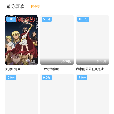
猜你喜欢
同类型
6.0分
5.0分
10.0分
第05集
第06集
第06集
天是红河岸
正后方的神威
我家的弟弟们真是让您费心了
5.0分
9.0分
7.0分