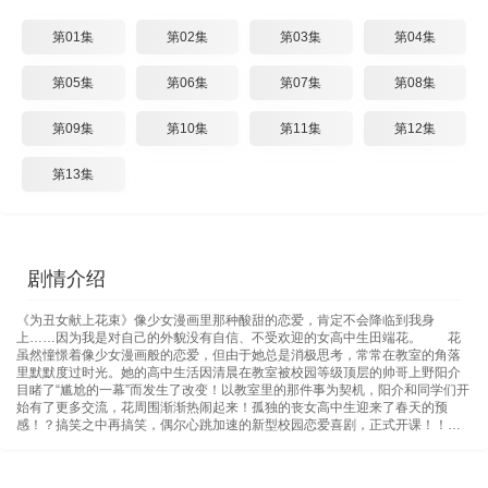
第01集
第02集
第03集
第04集
第05集
第06集
第07集
第08集
第09集
第10集
第11集
第12集
第13集
剧情介绍
《为丑女献上花束》像少女漫画里那种酸甜的恋爱，肯定不会降临到我身
上……因为我是对自己的外貌没有自信、不受欢迎的女高中生田端花。 花
虽然憧憬着像少女漫画般的恋爱，但由于她总是消极思考，常常在教室的角落
里默默度过时光。她的高中生活因清晨在教室被校园等级顶层的帅哥上野阳介
目睹了“尴尬的一幕”而发生了改变！以教室里的那件事为契机，阳介和同学们开
始有了更多交流，花周围渐渐热闹起来！孤独的丧女高中生迎来了春天的预
感！？搞笑之中再搞笑，偶尔心跳加速的新型校园恋爱喜剧，正式开课！！…