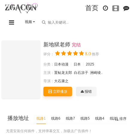
首页
视频
新地狱老师
完结
8.0
评分：
推荐
分类：
日本动漫
日本
2025
主演：
置鲇龙太郎
白石凉子
洲崎绫..
导演：
大石康之
立即播放
报错
播放地址
线路1
线路6
线路7
线路5
线路4
线路3
线路2
排序
无需安装任何插件，支持弹幕交互，加载去广告插件！