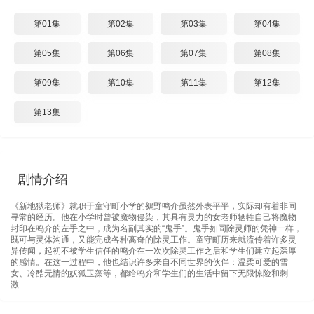
第01集
第02集
第03集
第04集
第05集
第06集
第07集
第08集
第09集
第10集
第11集
第12集
第13集
剧情介绍
《新地狱老师》就职于童守町小学的鵺野鸣介虽然外表平平，实际却有着非同
寻常的经历。他在小学时曾被魔物侵染，其具有灵力的女老师牺牲自己将魔物
封印在鸣介的左手之中，成为名副其实的“鬼手”。鬼手如同除灵师的凭神一样，
既可与灵体沟通，又能完成各种离奇的除灵工作。童守町历来就流传着许多灵
异传闻，起初不被学生信任的鸣介在一次次除灵工作之后和学生们建立起深厚
的感情。在这一过程中，他也结识许多来自不同世界的伙伴：温柔可爱的雪
女、冷酷无情的妖狐玉藻等，都给鸣介和学生们的生活中留下无限惊险和刺
激………