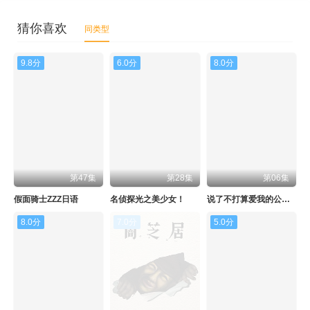
猜你喜欢
同类型
9.8分
6.0分
8.0分
第47集
第28集
第06集
假面骑士ZZZ日语
名侦探光之美少女！
说了不打算爱我的公爵继承人，不知为何对我宠爱有加
8.0分
7.0分
5.0分