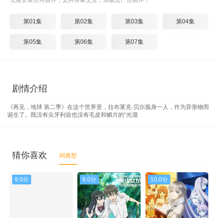
无需安装任何插件，支持弹幕交互，加载去广告插件！
第01集
第02集
第03集
第04集
第05集
第06集
第07集
剧情介绍
《再见，地球 第二季》在这个世界里，拉布莱克·贝尔孤身一人，作为异形物而
诞生了。既没有尖牙利齿也没有毛皮和鳞片的“光溜
猜你喜欢
同类型
9.0分
9.0分
10.0分