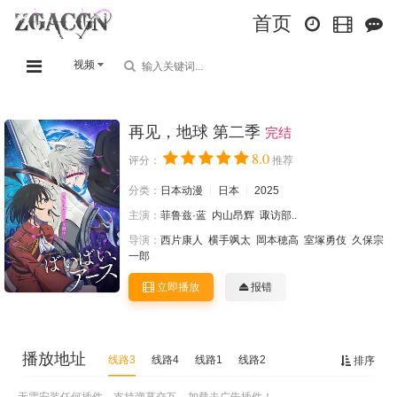
首页
视频
再见，地球 第二季
完结
8.0
评分：
推荐
分类：
日本动漫
日本
2025
主演：
菲鲁兹·蓝
内山昂辉
诹访部..
导演：
西片康人
横手飒太
岡本穂高
室塚勇伎
久保宗
一郎
立即播放
报错
播放地址
线路3
线路4
线路1
线路2
排序