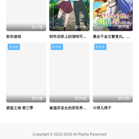
第19集
第06集
第06集
欺诈游戏
转学后班上的清纯可爱美少女，竟是小时候玩在一起的哥儿们
暴走千金立誓复仇。～用魔导书之力碾碎祖国～
9.0分
6.0分
6.0分
第06集
第06集
第06集
碧蓝之海 第三季
被遗弃圣女的异世界美食之旅用隐藏技能召唤了露营车
斗球儿弹子
Copyright © 2023-2026 All Rights Reserved