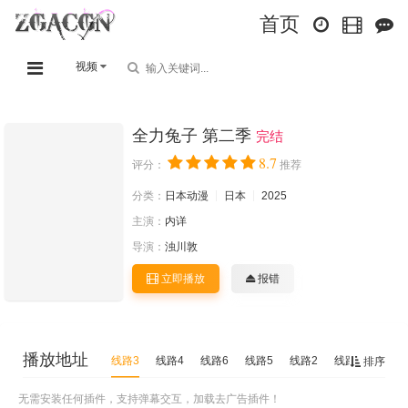
首页
视频
全力兔子 第二季
完结
8.7
评分：
推荐
分类：
日本动漫
日本
2025
主演：
内详
导演：
浊川敦
立即播放
报错
播放地址
线路3
线路4
线路6
线路5
线路2
线路1
排序
无需安装任何插件，支持弹幕交互，加载去广告插件！