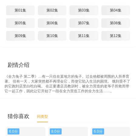
第01集
第02集
第03集
第04集
第05集
第06集
第07集
第08集
第09集
第10集
第11集
第12集
剧情介绍
《全力兔子 第二季》…有一只住在某地方的兔子。过去他都被周围的人所养育
著。 但有一天，大家突然都不再理会它，而使它陷入生活的困境。 饿到受不了
的它跑到店里白吃白喝。 在正要遭店员教训时，被全力营造的老爷子所救而带
它一起工作，因此让它开始了一段在全力营造工作的全力生活……。
猜你喜欢
同类型
6.0分
8.0分
6.0分