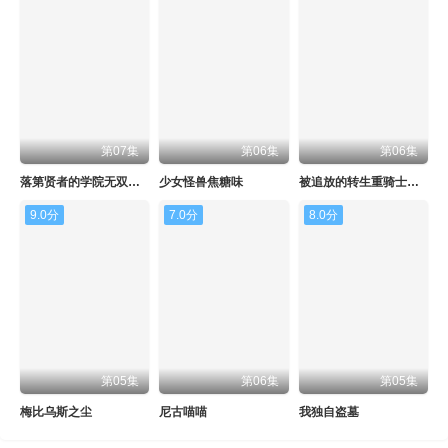
第07集
第06集
第06集
落第贤者的学院无双第二回转生，S等级作弊魔术师冒险记
少女怪兽焦糖味
被追放的转生重骑士用游戏知识开无双
9.0分
7.0分
8.0分
第05集
第06集
第05集
梅比乌斯之尘
尼古喵喵
我独自盗墓