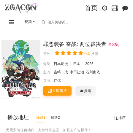
首页
视频
罪恶装备 奋战: 两位裁决者
全8集
6.0
评分：
推荐
分类：
日本动漫
日本
2025
主演：
宫崎一成
中田让治
石川由依..
导演：
红优
立即播放
报错
播放地址
线路1
线路2
排序
无需安装任何插件，支持弹幕交互，加载去广告插件！