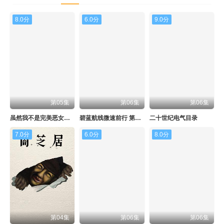
8.0分
6.0分
9.0分
第05集
第06集
第06集
虽然我不是完美恶女～雏宫蝶鼠替换传～
碧蓝航线微速前行 第二季
二十世纪电气目录
7.0分
6.0分
8.0分
第04集
第06集
第06集