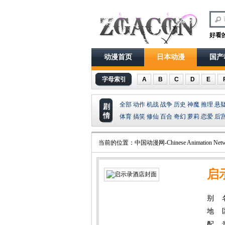
好看
动漫首页
日本动漫
国产
字母索引
A
B
C
D
E
全部
动作
机战
战争
历史
神魔
推理
悬
剧
情
体育
搞笑
修仙
百合
奇幻
萝莉
恋爱
后
当前的位置：
中国动漫网-Chinese Animation Netw
启
别 名：
地 
配 