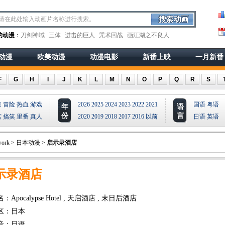
的动漫
：
刀剑神域
三体
进击的巨人
咒术回战
画江湖之不良人
动漫
欧美动漫
动漫电影
新番上映
一月新番
F
G
H
I
J
K
L
M
N
O
P
Q
R
S
疑
冒险
热血
游戏
2026
2025
2024
2023
2022
2021
国语
粤语
年
语
份
言
宫
搞笑
里番
真人
2020
2019
2018
2017
2016
以前
日语
英语
ork
>
日本动漫
>
启示录酒店
示录酒店
Apocalypse Hotel , 天启酒店 , 末日后酒店
区：日本
音：日语