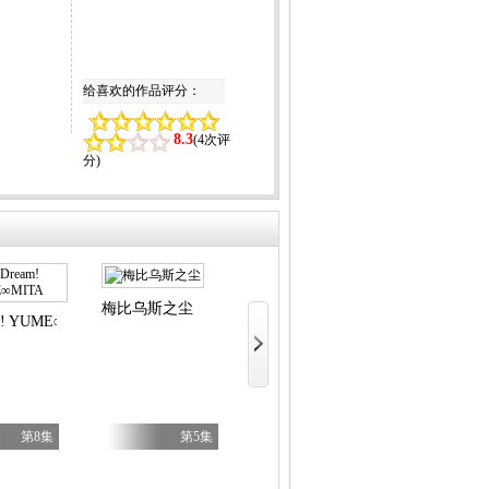
给喜欢的作品评分：
8.3
(
4次评
分
)
梅比乌斯之尘
LV999的
m! YUME∞MITA
落第贤者的学院无双第二回转生，S
第8集
第5集
第7集