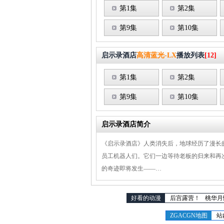
第1集
第2集
第9集
第10集
启示录酒店
高清蓝光-LX
播放列表
[12]
第1集
第2集
第9集
第10集
启示录酒店简介
《启示录酒店》人类消失后，地球经历了漫长
员工机器人们。它们一边等待老板的归来和再
的奇迹即将发生——…
好看的动漫
后宫露营！
桃华月
ZGACGN地图
站