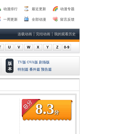
动漫排行
最近更新
动漫专题
一周更新
全部动漫
留言反馈
连载动画
┆
完结动画
┆
我的观看历史
T
U
V
W
X
Y
Z
0-9
TV版
OVA版
剧场版
版
本
特别篇
番外篇
预告篇
8.3
分