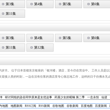
第3集
第4集
第5集
第6集
第11集
第3集
第4集
第5集
第6集
第11集
第12集
的岁月。 位于日本首都东京银座的「银河楼」酒店，至今仍在营业中。 工作人员是
次迎接人类的时刻，一边在没有住客的酒店里专心致志地工作，这样的日子仿佛永无止
惮
研讨同组的染谷同学原来是女优这事
药屋少女的呢喃 第二季
一念永恒
仙逆
内地图
地图新闻
RSS订阅
RSS新闻
谷歌地图
谷歌新闻
百度地图
百度新闻