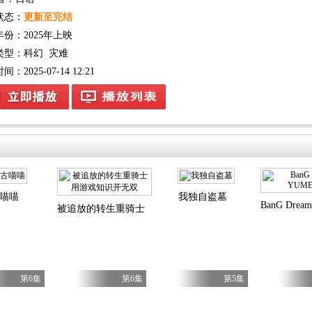
状态：
更新至完结
年份：
2025年上映
类型：
科幻
灾难
：2025-07-14 12:21
喵喵
我独自盗墓
BanG Drea
被追放的转生重骑士用游戏知识开无双
第6集
第6集
第5集