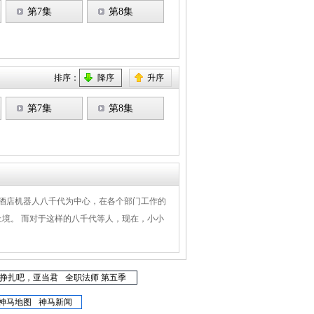
第7集
第8集
排序：
降序
升序
第7集
第8集
以酒店机器人八千代为中心，在各个部门工作的
境。 而对于这样的八千代等人，现在，小小
挣扎吧，亚当君
全职法师 第五季
神马地图
神马新闻