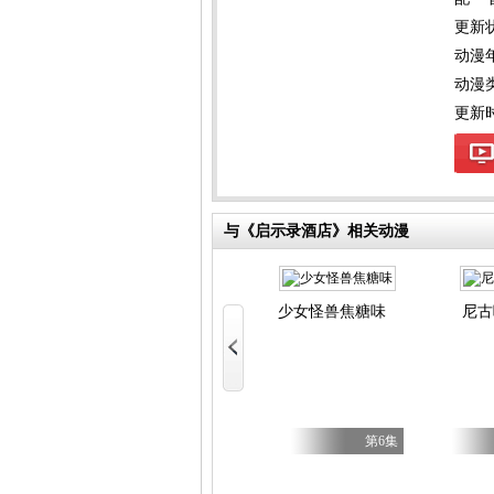
更新
动漫
动漫
更新时间
与《启示录酒店》相关动漫
Candy Caries
少女 第二季
少女怪兽焦糖味
尼古
好 第二季
第7集
第17集
第6集