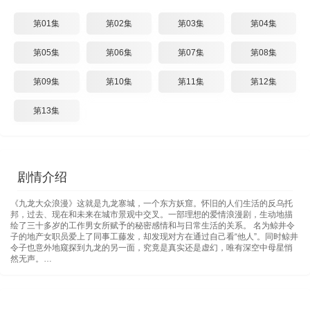
第01集
第02集
第03集
第04集
第05集
第06集
第07集
第08集
第09集
第10集
第11集
第12集
第13集
剧情介绍
《九龙大众浪漫》这就是九龙寨城，一个东方妖窟。怀旧的人们生活的反乌托
邦，过去、现在和未来在城市景观中交叉。一部理想的爱情浪漫剧，生动地描
绘了三十多岁的工作男女所赋予的秘密感情和与日常生活的关系。 名为鲸井令
子的地产女职员爱上了同事工藤发，却发现对方在通过自己看“他人”。同时鲸井
令子也意外地窥探到九龙的另一面，究竟是真实还是虚幻，唯有深空中母星悄
然无声。…