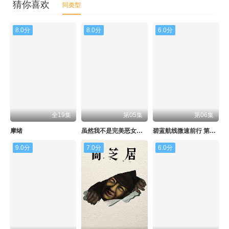
猜你喜欢
同类型
8.0分
8.0分
6.0分
全19集
第05集
第06集
摩绪
虽然我不是完美恶女～雏宫蝶鼠替换传～
碧蓝航线微速前行 第二季
9.0分
7.0分
6.0分