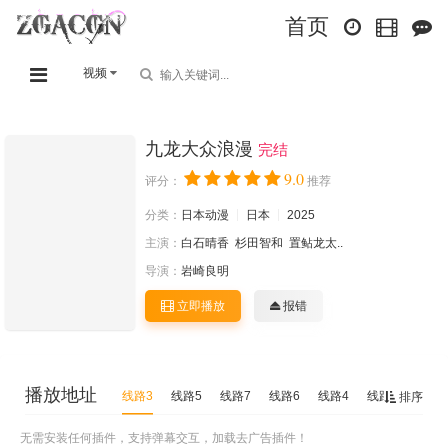
首页
视频
九龙大众浪漫
完结
9.0
评分：
推荐
分类：
日本动漫
日本
2025
主演：
白石晴香
杉田智和
置鲇龙太..
导演：
岩崎良明
立即播放
报错
播放地址
线路3
线路5
线路7
线路6
线路4
线路2
线路1
排序
无需安装任何插件，支持弹幕交互，加载去广告插件！