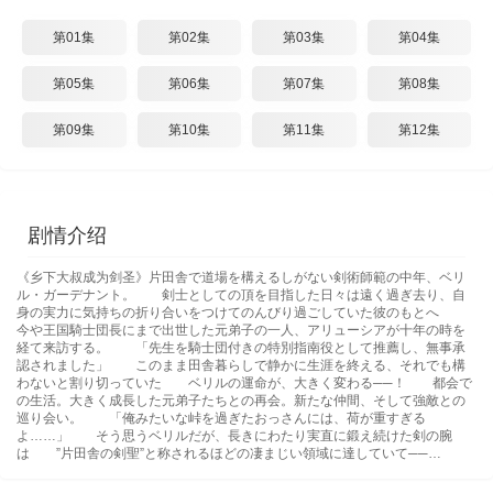
第01集
第02集
第03集
第04集
第05集
第06集
第07集
第08集
第09集
第10集
第11集
第12集
剧情介绍
《乡下大叔成为剑圣》片田舎で道場を構えるしがない剣術師範の中年、ベリ
ル・ガーデナント。 剣士としての頂を目指した日々は遠く過ぎ去り、自
身の実力に気持ちの折り合いをつけてのんびり過ごしていた彼のもとへ
今や王国騎士団長にまで出世した元弟子の一人、アリューシアが十年の時を
経て来訪する。 「先生を騎士団付きの特別指南役として推薦し、無事承
認されました」 このまま田舎暮らしで静かに生涯を終える、それでも構
わないと割り切っていた ベリルの運命が、大きく変わる──！ 都会で
の生活。大きく成長した元弟子たちとの再会。新たな仲間、そして強敵との
巡り会い。 「俺みたいな峠を過ぎたおっさんには、荷が重すぎる
よ……」 そう思うベリルだが、長きにわたり実直に鍛え続けた剣の腕
は ”片田舎の剣聖”と称されるほどの凄まじい領域に達していて──…