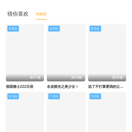
猜你喜欢
同类型
9.8分
6.0分
8.0分
第47集
第28集
第06集
假面骑士ZZZ日语
名侦探光之美少女！
说了不打算爱我的公爵继承人，不知为何对我宠爱有加
8.0分
7.0分
5.0分