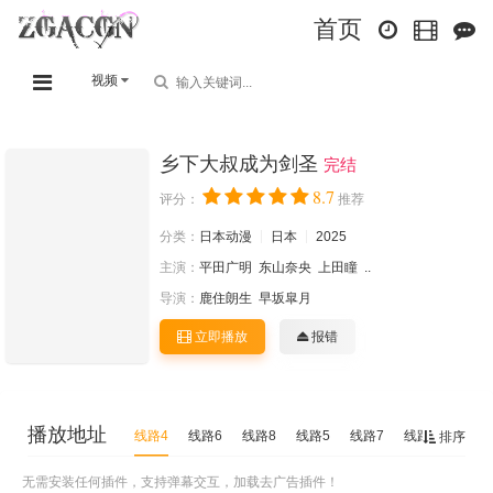
首页
视频
乡下大叔成为剑圣
完结
8.7
评分：
推荐
分类：
日本动漫
日本
2025
主演：
平田广明
东山奈央
上田瞳
..
导演：
鹿住朗生
早坂皐月
立即播放
报错
播放地址
线路4
线路6
线路8
线路5
线路7
线路3
线路2
排序
无需安装任何插件，支持弹幕交互，加载去广告插件！