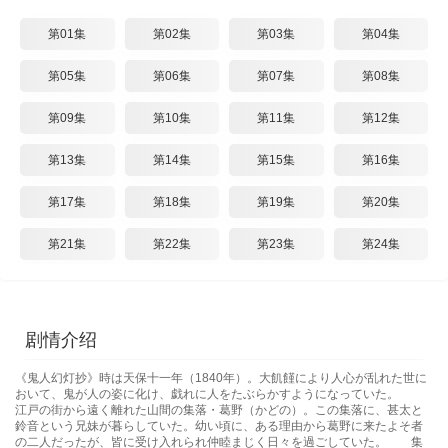
第01集
第02集
第03集
第04集
第05集
第06集
第07集
第08集
第09集
第10集
第11集
第12集
第13集
第14集
第15集
第16集
第17集
第18集
第19集
第20集
第21集
第22集
第23集
第24集
剧情介绍
《鬼人幻灯抄》時は天保十一年（1840年）。大飢饉により人心が乱れた世に
おいて、鬼が人の姿に化け、戯れに人をたぶらかすようになっていた。
江戸の街から遠く離れた山間の集落・葛野（かどの）。この集落に、甚太と
鈴音という兄妹が暮らしていた。幼い頃に、ある理由から葛野に来たよそ者
の二人だったが、皆に受け入れられ仲睦まじく日々を過ごしていた。 集