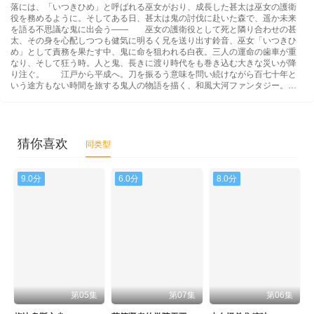
落には、「いつきひめ」と呼ばれる巫女がおり、成長した甚太は巫女の護衛
役を務めるように。そしてある日、甚太は鬼の討伐に赴いた森で、遥か未来
を語る不思議な鬼に出会う―― 巫女の護衛役として死と隣り合わせの甚
太、その身を心配しつつも健気に明るく兄を送り出す鈴音、巫女「いつきひ
め」として責務を果たす中、鬼に命を狙われる白夜。三人の運命の歯車が重
なり、そして狂う時。人と鬼、長きに渡り時代をも巻き込む大きな災いが降
り注ぐ。 江戸から平成へ。刀を振るう意味を問い続けながら百七十年と
いう途方もない時間を旅する鬼人の物語を描く、和風大河ファンタジー。…
猜你喜欢
同类型
9.0分
6.0分
8.0分
第05集
第07集
第06集