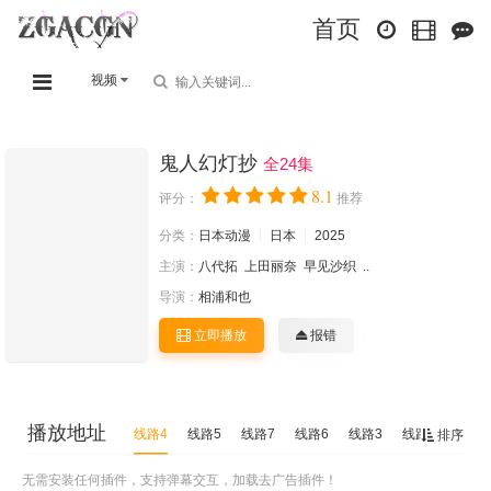
首页
视频
鬼人幻灯抄
全24集
8.1
评分：
推荐
分类：
日本动漫
日本
2025
主演：
八代拓
上田丽奈
早见沙织
..
导演：
相浦和也
立即播放
报错
播放地址
线路4
线路5
线路7
线路6
线路3
线路1
线路2
排序
无需安装任何插件，支持弹幕交互，加载去广告插件！