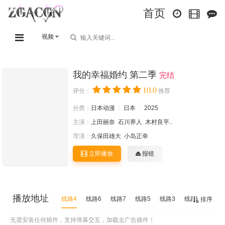
首页
视频
我的幸福婚约 第二季
完结
10.0
评分：
推荐
分类：
日本动漫
日本
2025
主演：
上田丽奈
石川界人
木村良平..
导演：
久保田雄大
小岛正幸
立即播放
报错
播放地址
线路4
线路6
线路7
线路5
线路3
线路2
线路1
排序
无需安装任何插件，支持弹幕交互，加载去广告插件！