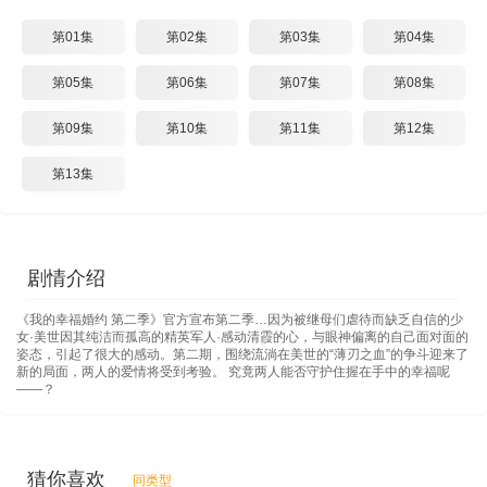
第01集
第02集
第03集
第04集
第05集
第06集
第07集
第08集
第09集
第10集
第11集
第12集
第13集
剧情介绍
《我的幸福婚约 第二季》官方宣布第二季…因为被继母们虐待而缺乏自信的少
女·美世因其纯洁而孤高的精英军人·感动清霞的心，与眼神偏离的自己面对面的
姿态，引起了很大的感动。第二期，围绕流淌在美世的“薄刃之血”的争斗迎来了
新的局面，两人的爱情将受到考验。 究竟两人能否守护住握在手中的幸福呢
——？
猜你喜欢
同类型