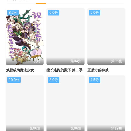
8.2分
6.0分
5.0分
完结
第04集
第06集
梦想成为魔法少女
擅长逃跑的殿下 第二季
正后方的神威
10.0分
8.0分
4.5分
第06集
第06集
第19集