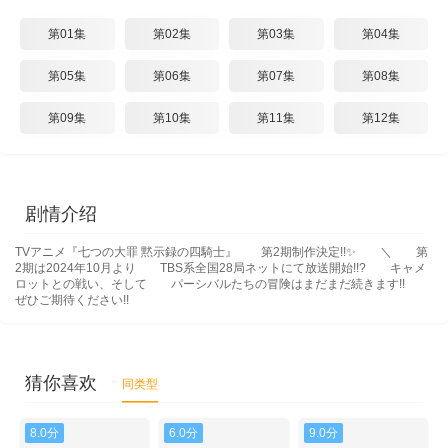
第01集
第02集
第03集
第04集
第05集
第06集
第07集
第08集
第09集
第10集
第11集
第12集
剧情介绍
TVアニメ『七つの大罪 黙示録の四騎士』 第2期制作決定!!✨ ＼ 第
2期は2024年10月より TBS系全国28局ネットにて放送開始!!? キャメ
ロットとの戦い、そして パーシバルたちの冒険はまだまだ続きます!!
ぜひご期待ください!!
猜你喜欢
同类型
8.0分
6.0分
9.0分