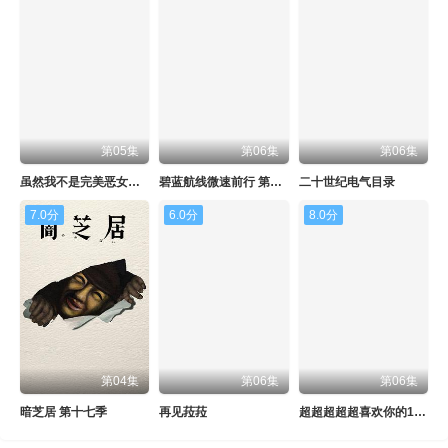
第05集
第06集
第06集
虽然我不是完美恶女～雏宫蝶鼠替换传～
碧蓝航线微速前行 第二季
二十世纪电气目录
7.0分
6.0分
8.0分
第04集
第06集
第06集
暗芝居 第十七季
再见菈菈
超超超超超喜欢你的100个女朋友 第三季