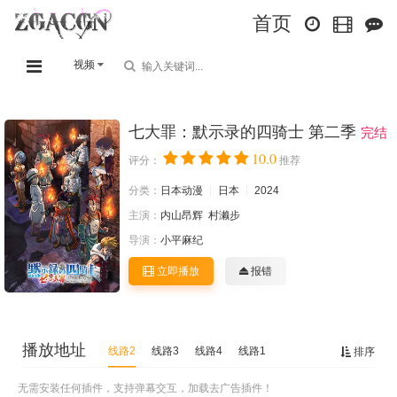
首页
视频
七大罪：默示录的四骑士 第二季
完结
10.0
评分：
推荐
分类：
日本动漫
日本
2024
主演：
内山昂辉
村濑步
导演：
小平麻纪
立即播放
报错
播放地址
线路2
线路3
线路4
线路1
排序
无需安装任何插件，支持弹幕交互，加载去广告插件！