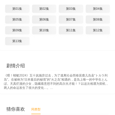
第01集
第02集
第03集
第04集
第05集
第06集
第07集
第08集
第09集
第10集
第11集
第12集
第13集
剧情介绍
《喂！蜻蜓2024》五十岚抛弃过去，为了逃离社会而移居鹿儿岛县“トカラ列
岛”。在被称为“日本最后的秘境”的“火之岛”相遇的，是岛上唯一的中学生とん
ぼ。天真烂漫的少女，隐藏着意想不到的高尔夫才能！？以这次相遇为契机，
两人的命运发生了很大的变化…。…
猜你喜欢
同类型