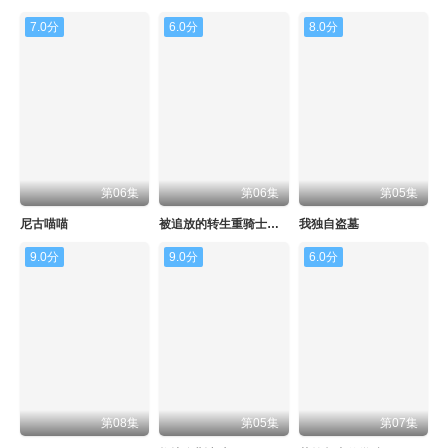
7.0分
6.0分
8.0分
第06集
第06集
第05集
尼古喵喵
被追放的转生重骑士用游戏知识开无双
我独自盗墓
9.0分
9.0分
6.0分
第08集
第05集
第07集