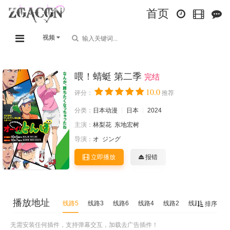
首页
视频
喂！蜻蜓 第二季
完结
10.0
评分：
推荐
分类：
日本动漫
日本
2024
主演：
林梨花
东地宏树
导演：
オ
ジング
立即播放
报错
播放地址
线路5
线路3
线路6
线路4
线路2
线路1
排序
无需安装任何插件，支持弹幕交互，加载去广告插件！