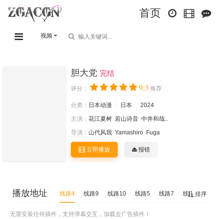
首页
视频
胆大党
完结
9.3
评分：
推荐
分类：
日本动漫
日本
2024
主演：
花江夏树
若山诗音
中井和哉..
导演：
山代风我
Yamashiro
Fuga
立即播放
报错
播放地址
线路4
线路9
线路10
线路5
线路7
线路6
线路
排序
无需安装任何插件，支持弹幕交互，加载去广告插件！