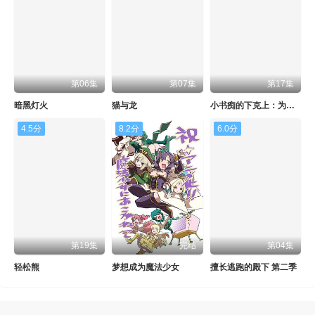
第06集
第07集
第17集
暗黑灯火
猫与龙
小书痴的下克上：为了成为图书管理员不择手段！第四季
4.5分
8.2分
6.0分
第19集
完结
第04集
轻松熊
梦想成为魔法少女
擅长逃跑的殿下 第二季