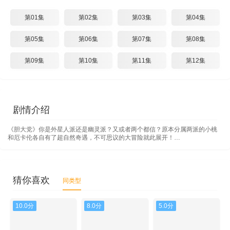
第01集
第02集
第03集
第04集
第05集
第06集
第07集
第08集
第09集
第10集
第11集
第12集
剧情介绍
《胆大党》你是外星人派还是幽灵派？又或者两个都信？原本分属两派的小桃
和厄卡伦各自有了超自然奇遇，不可思议的大冒险就此展开！…
猜你喜欢
同类型
10.0分
8.0分
5.0分