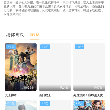
第41集
第42集
第43集
第44集
族废物，受尽他人冷眼。在一次生死搏斗中，辰天掉下悬崖，误入上古剑帝布
置的大阵，在天书力量的作用下觉醒了灵武双修体质，同时还得到一份陌生的
记忆和一枚神秘的储物戒指，从此逆境崛起，破天道掌轮回，终渡帝劫桎梏，
第45集
第46集
第47集
第48集
问鼎灵武大陆！…
第49集
第50集
第51集
第52集
第53集
第54集
第55集
第56集
猜你喜欢
同类型
第57集
第58集
第59集
第60集
7.1分
8.0分
8.0分
第61集
第62集
第63集
第64集
第65集
第66集
第67集
第68集
第69集
第70集
第71集
第72集
第73集
第74集
第75集
第76集
第629集
第14集
第07集
第77集
第78集
第79集
第80集
无上神帝
百日成王
死灵法师！我即是天灾
6.0分
7.0分
9.0分
第81集
第82集
第83集
第84集