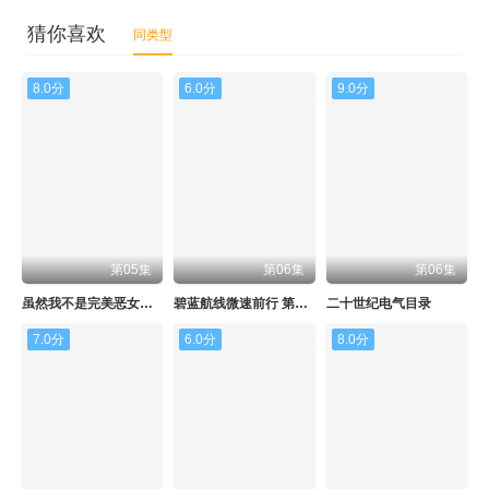
猜你喜欢
同类型
8.0分
6.0分
9.0分
第05集
第06集
第06集
虽然我不是完美恶女～雏宫蝶鼠替换传～
碧蓝航线微速前行 第二季
二十世纪电气目录
7.0分
6.0分
8.0分