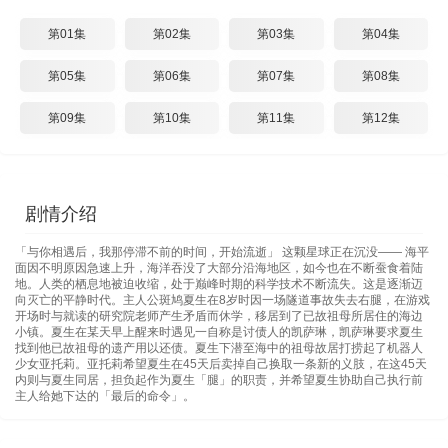
第01集
第02集
第03集
第04集
第05集
第06集
第07集
第08集
第09集
第10集
第11集
第12集
剧情介绍
「与你相遇后，我那停滞不前的时间，开始流逝」 这颗星球正在沉没—— 海平
面因不明原因急速上升，海洋吞没了大部分沿海地区，如今也在不断蚕食着陆
地。人类的栖息地被迫收缩，处于巅峰时期的科学技术不断流失。这是逐渐迈
向灭亡的平静时代。主人公斑鸠夏生在8岁时因一场隧道事故失去右腿，在游戏
开场时与就读的研究院老师产生矛盾而休学，移居到了已故祖母所居住的海边
小镇。夏生在某天早上醒来时遇见一自称是讨债人的凯萨琳，凯萨琳要求夏生
找到他已故祖母的遗产用以还债。夏生下潜至海中的祖母故居打捞起了机器人
少女亚托莉。亚托莉希望夏生在45天后卖掉自己换取一条新的义肢，在这45天
内则与夏生同居，担负起作为夏生「腿」的职责，并希望夏生协助自己执行前
主人给她下达的「最后的命令」。