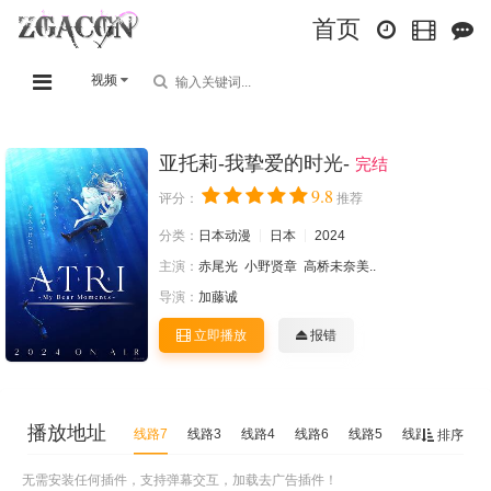
首页
视频
亚托莉-我挚爱的时光-
完结
9.8
评分：
推荐
分类：
日本动漫
日本
2024
主演：
赤尾光
小野贤章
高桥未奈美..
导演：
加藤诚
立即播放
报错
播放地址
线路7
线路3
线路4
线路6
线路5
线路2
线路1
排序
无需安装任何插件，支持弹幕交互，加载去广告插件！