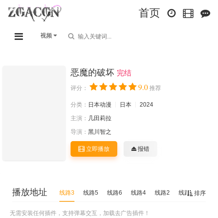
首页
视频
恶魔的破坏
完结
9.0
评分：
推荐
分类：
日本动漫
日本
2024
主演：
几田莉拉
导演：
黑川智之
立即播放
报错
播放地址
线路3
线路5
线路6
线路4
线路2
线路1
排序
无需安装任何插件，支持弹幕交互，加载去广告插件！