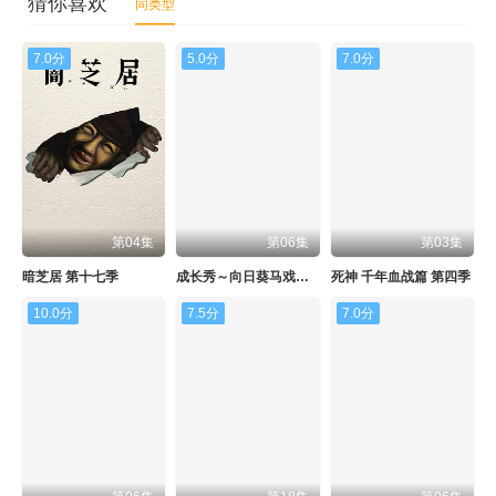
猜你喜欢
同类型
7.0分
5.0分
7.0分
第04集
第06集
第03集
暗芝居 第十七季
成长秀～向日葵马戏团～
死神 千年血战篇 第四季
10.0分
7.5分
7.0分