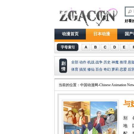
好看
动漫首页
日本动漫
国产
字母索引
A
B
C
D
E
全部
动作
机战
战争
历史
神魔
推理
悬
剧
情
体育
搞笑
修仙
百合
奇幻
萝莉
恋爱
后
当前的位置：
中国动漫网-Chinese Animation Netw
与
别 名：
地 
配 