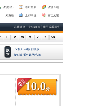
动漫排行
最近更新
动漫专题
一周更新
全部动漫
留言反馈
连载动画
┆
完结动画
┆
我的观看历史
T
U
V
W
X
Y
Z
0-9
TV版
OVA版
剧场版
版
本
特别篇
番外篇
预告篇
10.0
分