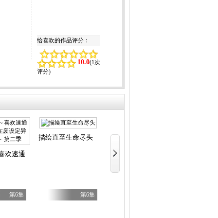
给喜欢的作品评分：
10.0
(
1次
评分
)
描绘直至生命尽头
尼古喵喵
擅长逃跑的殿
喜欢速通游戏的玩家在废设定异世界无双～ 第二季
第6集
第6集
第6集