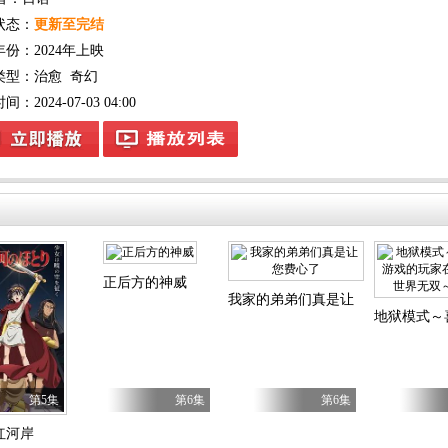
状态：
更新至完结
年份：
2024年上映
类型：
治愈
奇幻
：2024-07-03 04:00
正后方的神威
四季
我家的弟弟们真是让您费心了
地狱模式～
第5集
第6集
第6集
红河岸