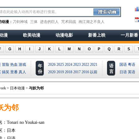
的动漫
：
刀剑神域
三体
进击的巨人
咒术回战
画江湖之不良人
动漫
欧美动漫
动漫电影
新番上映
一月新番
F
G
H
I
J
K
L
M
N
O
P
Q
R
S
疑
冒险
热血
游戏
2026
2025
2024
2023
2022
2021
国语
粤语
年
语
份
言
宫
搞笑
里番
真人
2020
2019
2018
2017
2016
以前
日语
英语
ork
>
日本动漫
>
与妖为邻
妖为邻
Tonari no Youkai-san
区：日本
音：日语