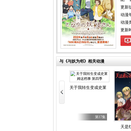
更新
动漫
动漫
更新时间
与《与妖为邻》相关动漫
独自盗墓
BanG Dream! YUME∞MITA
开无双
关于我转生变成史莱姆这档事 第
第5集
第8集
第17集
天是