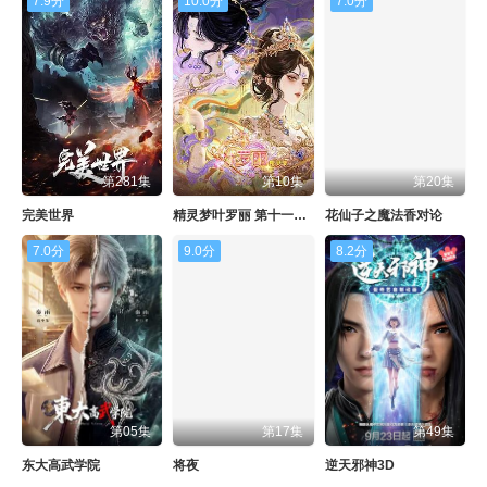
7.9分
10.0分
7.0分
第281集
第10集
第20集
完美世界
精灵梦叶罗丽 第十一季（下）
花仙子之魔法香对论
7.0分
9.0分
8.2分
第05集
第17集
第49集
东大高武学院
将夜
逆天邪神3D