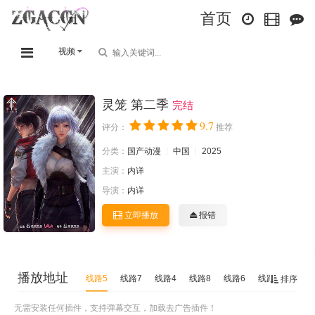
首页
视频
灵笼 第二季
完结
9.7
评分：
推荐
分类：
国产动漫
中国
2025
主演：
内详
导演：
内详
立即播放
报错
播放地址
线路5
线路7
线路4
线路8
线路6
线路3
线路2
排序
无需安装任何插件，支持弹幕交互，加载去广告插件！