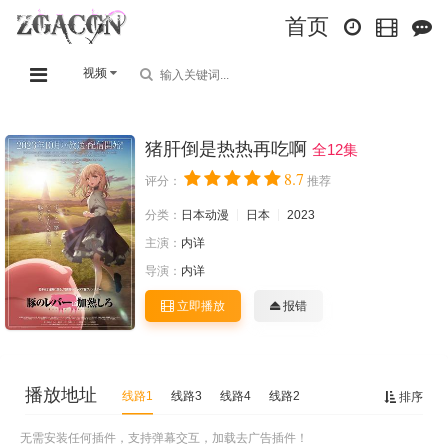
首页
视频
猪肝倒是热热再吃啊
全12集
8.7
评分：
推荐
分类：
日本动漫
日本
2023
主演：
内详
导演：
内详
立即播放
报错
播放地址
线路1
线路3
线路4
线路2
排序
无需安装任何插件，支持弹幕交互，加载去广告插件！