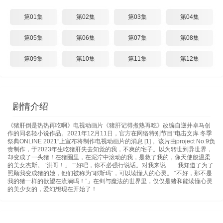
第01集
第02集
第03集
第04集
第05集
第06集
第07集
第08集
第09集
第10集
第11集
第12集
剧情介绍
《猪肝倒是热热再吃啊》电视动画片《猪肝记得煮熟再吃》改编自逆井卓马创
作的同名轻小说作品。2021年12月11日，官方在网络特别节目“电击文库 冬季
祭典ONLINE 2021”上宣布将制作电视动画片的消息 [1] 。该片由project No.9负
责制作，于2023年生吃猪肝失去知觉的我，不爽的宅子。以为转世到异世界，
却变成了一头猪！在猪圈里，在泥泞中滚动的我，是救了我的，像天使般温柔
的美女杰斯。 “洪哥！」 ””好吧，你不必强行说话。对我来说……我知道了为了
照顾我变成猪的她，他们被称为“耶斯玛”，可以读懂人的心灵。 “不好，那不是
我的猪一样的欲望在流淌吗！”」在剑与魔法的世界里，仅仅是猪和能读懂心灵
的美少女的，爱幻想现在开始了！