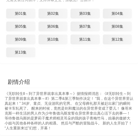
无需安装任何插件，支持弹幕交互，加载去广告插件！
第01集
第02集
第03集
第04集
第05集
第06集
第07集
第08集
第09集
第10集
第11集
第12集
第13集
剧情介绍
《无职转生Ⅱ～到了异世界就拿出真本事～》据情报师消息：《#无职转生～到
了异世界就拿出真本事～#》第二季&第三季制作决定！ “我，在这个异世界里认
真起来！” 34岁、童贞、无业游民的宅男。 在父母葬礼那天被赶出家门的瞬间
被卡车轧死了。 醒来的时候，竟然是剑和魔法的在异世界变成了婴儿！ 像哥米
克斯一样生活的男人作为少年鲁德乌斯发誓在异世界拿出真心活下去的事—！
等待鲁德乌斯的是萝莉子魔术师精灵耳朵的我的孩子青梅竹马，凶暴的傲娇大
小姐与其他各种各样的人的相遇。 然后与严酷的冒险战斗。 新的人生开始了！
“人生重新来过”幻想，开幕！