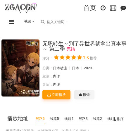
首页
视频
无职转生～到了异世界就拿出真本事
～ 第二季
完结
7.8
评分：
推荐
分类：
日本动漫
日本
2023
主演：
内详
导演：
内详
立即播放
报错
播放地址
线路6
线路5
线路4
线路3
线路2
线路1
排序