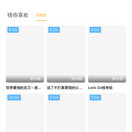
猜你喜欢
同类型
9.0分
8.0分
8.0分
第06集
第06集
第06集
世界最强的后卫～迷宫国的新人探索者～
说了不打算爱我的公爵继承人，不知为何对我宠爱有加
Let/s Go怪奇组
10.0分
5.0分
8.0分