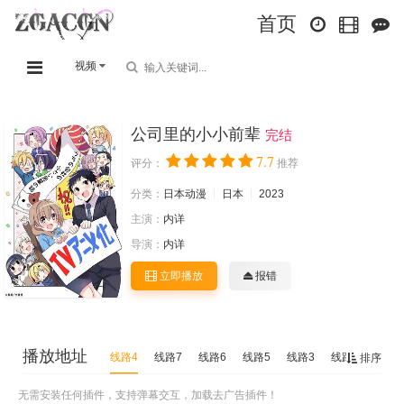
首页
视频
公司里的小小前辈
完结
7.7
评分：
推荐
分类：
日本动漫
日本
2023
主演：
内详
导演：
内详
立即播放
报错
播放地址
线路4
线路7
线路6
线路5
线路3
线路2
线路1
排序
无需安装任何插件，支持弹幕交互，加载去广告插件！