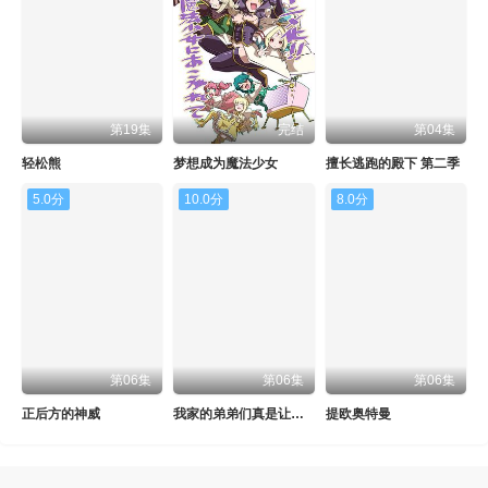
第19集
完结
第04集
轻松熊
梦想成为魔法少女
擅长逃跑的殿下 第二季
5.0分
10.0分
8.0分
第06集
第06集
第06集
正后方的神威
我家的弟弟们真是让您费心了
提欧奥特曼