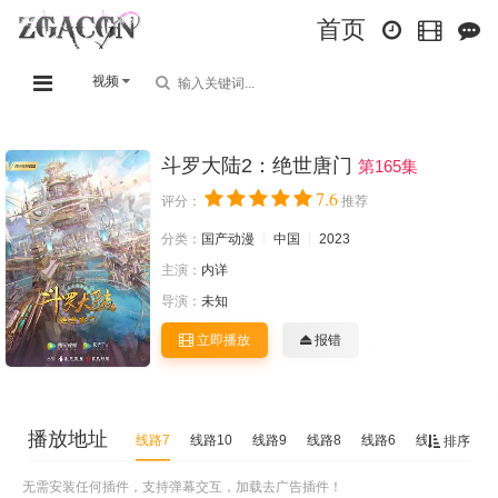
首页
视频
斗罗大陆2：绝世唐门
第165集
7.6
评分：
推荐
分类：
国产动漫
中国
2023
主演：
内详
导演：
未知
立即播放
报错
播放地址
线路7
线路10
线路9
线路8
线路6
线路4
线路
排序
无需安装任何插件，支持弹幕交互，加载去广告插件！