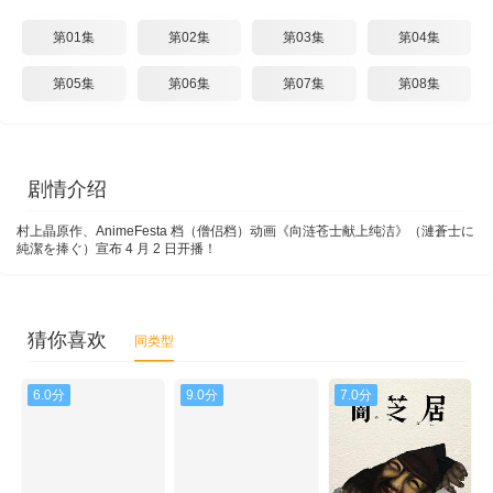
第01集
第02集
第03集
第04集
第05集
第06集
第07集
第08集
剧情介绍
村上晶原作、AnimeFesta 档（僧侣档）动画《向涟苍士献上纯洁》（漣蒼士に
純潔を捧ぐ）宣布 4 月 2 日开播！
猜你喜欢
同类型
6.0分
9.0分
7.0分