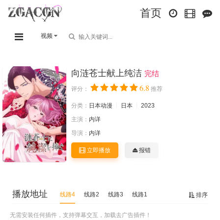
首页
视频
向涟苍士献上纯洁
完结
6.8
评分：
推荐
分类：
日本动漫
日本
2023
主演：
内详
导演：
内详
立即播放
报错
播放地址
线路4
线路2
线路3
线路1
排序
无需安装任何插件，支持弹幕交互，加载去广告插件！