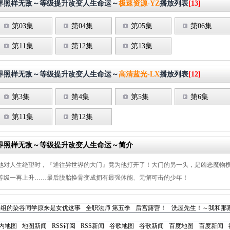
界照样无敌～等级提升改变人生命运～
极速资源-YZ
播放列表
[13]
第03集
第04集
第05集
第06集
第11集
第12集
第13集
界照样无敌～等级提升改变人生命运～
高清蓝光-LX
播放列表
[12]
第3集
第4集
第5集
第6集
第11集
第12集
界照样无敌～等级提升改变人生命运～简介
他对人生绝望时，『通往异世界的大门』竟为他打开了！大门的另一头，是凶恶魔物横
等级一再上升……最后脱胎换骨变成拥有最强体能、无懈可击的少年！
同组的染谷同学原来是女优这事
全职法师 第五季
后宫露营！
洗屋先生！～我和那
内地图
地图新闻
RSS订阅
RSS新闻
谷歌地图
谷歌新闻
百度地图
百度新闻