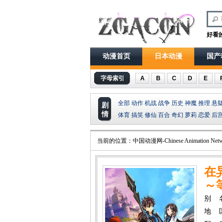
好看
动漫首页
日本动漫
国产
字母索引
A
B
C
D
E
全部
动作
机战
战争
历史
神魔
推理
悬
剧
情
体育
搞笑
修仙
百合
奇幻
萝莉
恋爱
后
当前的位置：
中国动漫网-Chinese Animation Netw
在
～
别 
地 