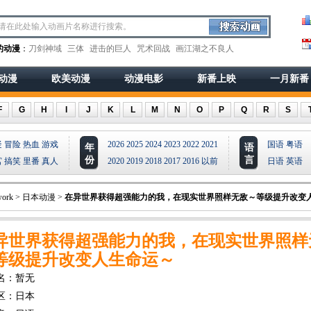
的动漫
：
刀剑神域
三体
进击的巨人
咒术回战
画江湖之不良人
动漫
欧美动漫
动漫电影
新番上映
一月新番
F
G
H
I
J
K
L
M
N
O
P
Q
R
S
疑
冒险
热血
游戏
2026
2025
2024
2023
2022
2021
国语
粤语
年
语
份
言
宫
搞笑
里番
真人
2020
2019
2018
2017
2016
以前
日语
英语
ork
>
日本动漫
>
在异世界获得超强能力的我，在现实世界照样无敌～等级提升改变
异世界获得超强能力的我，在现实世界照样
等级提升改变人生命运～
名：暂无
区：日本