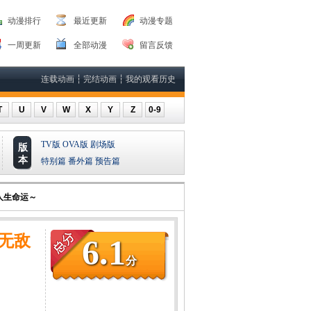
动漫排行
最近更新
动漫专题
一周更新
全部动漫
留言反馈
连载动画
┆
完结动画
┆
我的观看历史
T
U
V
W
X
Y
Z
0-9
TV版
OVA版
剧场版
版
本
特别篇
番外篇
预告篇
人生命运～
无敌
6.1
分