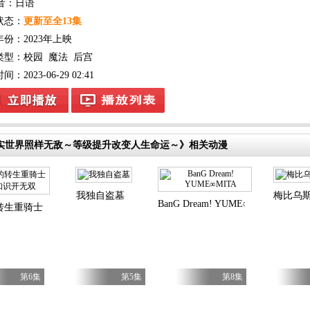
音：日语
状态：
更新至全13集
年份：
2023年上映
类型：
校园
魔法
后宫
：2023-06-29 02:41
实世界照样无敌～等级提升改变人生命运～》相关动漫
我独自盗墓
梅比乌
BanG Dream! YUME∞MITA
转生重骑士用游戏知识开无双
第6集
第5集
第8集