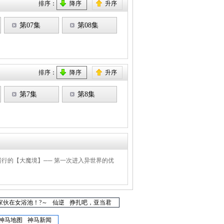
排序：
降序
升序
第07集
第08集
排序：
降序
升序
第7集
第8集
行的【大魔境】── 第一次进入异世界的优
家伙在女浴池！?～
仙逆
挣扎吧，亚当君
神马地图
神马新闻