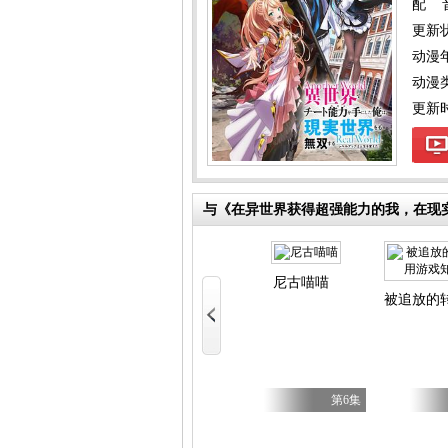
配 
更新
动漫
动漫
更新时间
与《在异世界获得超强能力的我，在现
y Caries
尼古喵喵
被追放的
第17集
第5集
第6集
不虐待我的继母与继姐